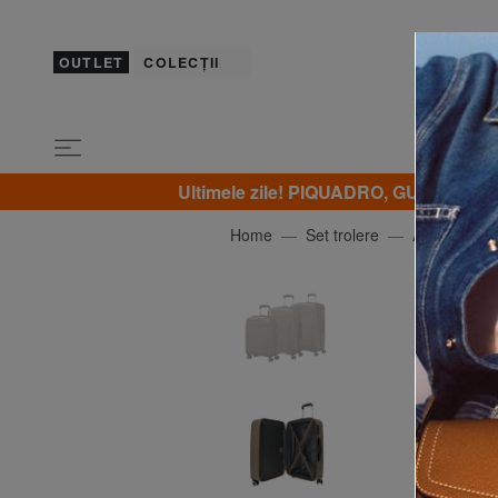
OUTLET
COLECȚII
Ultimele zile! PIQUADRO, GUESS, YNO
Home
Set trolere
AMERICAN