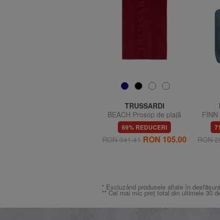
CAMPOMAGGI
TRUSSARDI
n
SANFORD Geantă de
BEACH Prosop de plajă
FINN 
documente, geantă de
RON 971.71
69% REDUCERI
7
umăr
4
RON 105.00
RON 341.41
RON 2
* Excluzând produsele aflate în desfășura
** Cel mai mic preț total din ultimele 30 d