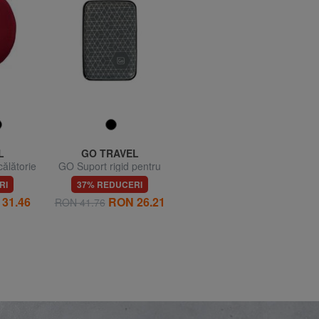
L
GO TRAVEL
FURLA
ălătorie
GO Suport rigid pentru
CAMPIONARIO - GIOVE
carduri cu blocare RFID
Etichetă de nume din piele
RI
37% REDUCERI
70% REDUCERI
31.46
RON 26.21
RON 86.67
RON 41.76
RON 288.89