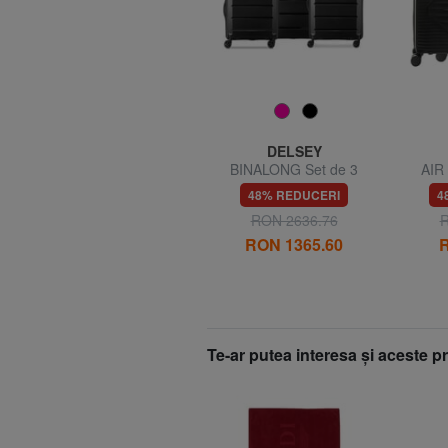
DELSEY
DELSEY
CHRISTINE EU Set
BINALONG Set de 3
AIR
cărucior Cabin + Mediu +
cărucioare: cabină+mediu,
cărucio
48% REDUCERI
48% REDUCERI
4
Mare
mare expansiune
RON 2505.44
RON 2636.76
R
RON 1313.07
RON 1365.60
R
Te-ar putea interesa şi aceste 