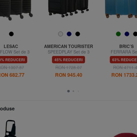
LESAC
AMERICAN TOURISTER
BRIC’S
 FLOW Set de 3
SPEEDPLAY Set de 3
FERRARA Se
are: cabină, mediu,
cărucioare: cabină, mediu,
carucioare: ca
8% REDUCERI
45% REDUCERI
63% REDUCE
mare
mare
extensibil mediu 
ON 1307.87
RON 1728.07
RON 4711.
ON 682.77
RON 945.40
RON 1733.
produse