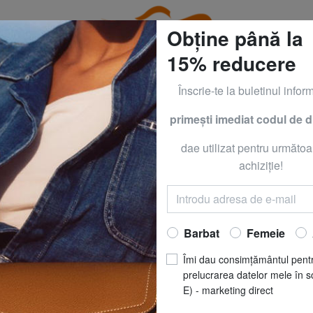
Obține până la
15% reducere
Înscrie-te la buletinul inform
primeşti imediat codul de 
T, BRACCIALINI, CALVIN KLEIN, KIPLING ŞI ÎMBRĂCĂMINTE 
dae utilizat pentru următoa
 TOURISTER
AMERICAN
achiziţie!
SPEEDPLAY Set d
mare
Barbat
Femeie
Acum să
RO
Îmi dau consimțământul pent
REDUCERI
prelucrarea datelor mele în s
pret recomandat
R
E) - marketing direct
Cel mai bun preț ultimele 3