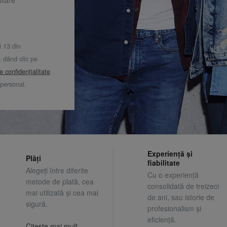
i 13 din
dând clic pe
de confidențialitate
 personal.
Experiență și
Plăți
fiabilitate
Alegeți între diferite
Cu o experiență
metode de plată, cea
consolidată de treizeci
mai utilizată și cea mai
de ani, sau istorie de
sigură.
profesionalism și
eficiență.
Citeste mai mult