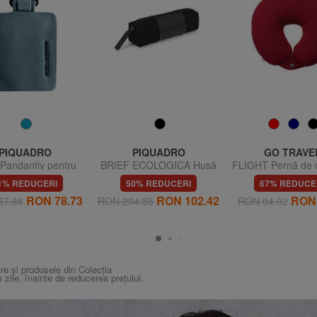
PIQUADRO
PIQUADRO
GO TRAVE
Pandantiv pentru
BRIEF ECOLOGICA Husă
FLIGHT Pernă de c
geantă, piele
pentru stilou
1% REDUCERI
50% REDUCERI
67% REDUCE
RON 78.73
RON 102.42
RON 
67.88
RON 204.85
RON 94.02
re și produsele din Colecția
e zile, înainte de reducerea prețului.