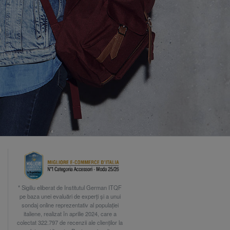
* Sigiliu eliberat de Institutul German ITQF
pe baza unei evaluări de experți și a unui
sondaj online reprezentativ al populației
italiene, realizat în aprilie 2024, care a
colectat 322.797 de recenzii ale clienților la