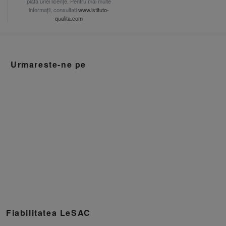
plata unei licențe. Pentru mai multe
informații, consultați
www.istituto-
qualita.com
Urmareste-ne pe
Fiabilitatea LeSAC