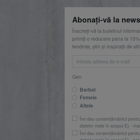
Abonați-vă la news
Înscrieți-vă la buletinul inform
primiți o reducere
pana la
15%,
tendințe, știri și inspirații de stil
Gen
Barbat
Femeie
Altele
Îmi dau consimțământul pentr
datelor mele în scopul E) - mar
Îmi dau consimțământul pentr
datelor mele în scopul F) - prof