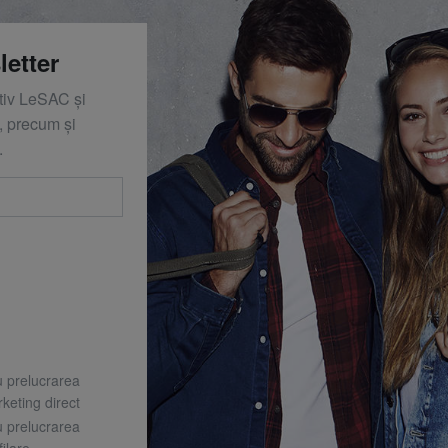
letter
ativ LeSAC și
 precum și
.
u prelucrarea
keting direct
u prelucrarea
ilare