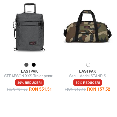
EASTPAK
EASTPAK
STRAPSON XXS Troler pentru
Sacul Model STAND S
rucsac sub scaun
30% REDUCERI
50% REDUCERI
RON 551.51
RON 157.52
RON 787.88
RON 315.15