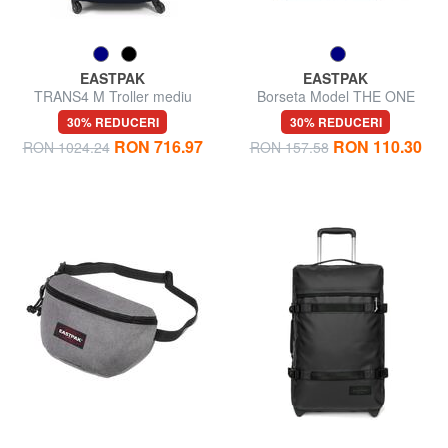
EASTPAK
EASTPAK
TRANS4 M Troller mediu
Borseta Model THE ONE
30% REDUCERI
30% REDUCERI
RON 716.97
RON 110.30
RON 1024.24
RON 157.58