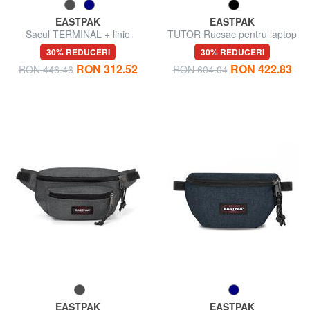
EASTPAK
EASTPAK
Sacul TERMINAL + linie
TUTOR Rucsac pentru laptop
15 "
30% REDUCERI
30% REDUCERI
RON 312.52
RON 422.83
RON 446.46
RON 604.04
EASTPAK
EASTPAK