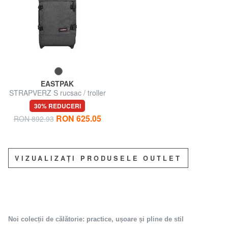
EASTPAK
STRAPVERZ S rucsac / troller
pentru bagaje de mână
30% REDUCERI
RON 625.05
RON 892.93
VIZUALIZAȚI PRODUSELE OUTLET
Noi colecții de călătorie: practice, ușoare și pline de stil