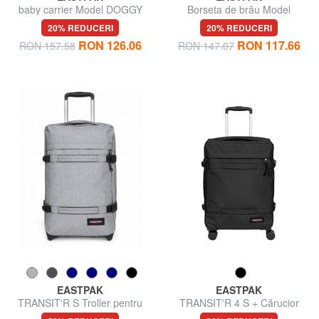
baby carrier Model DOGGY
Borseta de brâu Model
BAG
SPRINGER
20% REDUCERI
20% REDUCERI
RON 126.06
RON 117.66
RON 157.58
RON 147.07
EASTPAK
EASTPAK
TRANSIT'R S Troller pentru
TRANSIT'R 4 S + Cărucior
bagaje de mână
pentru bagaje de mână