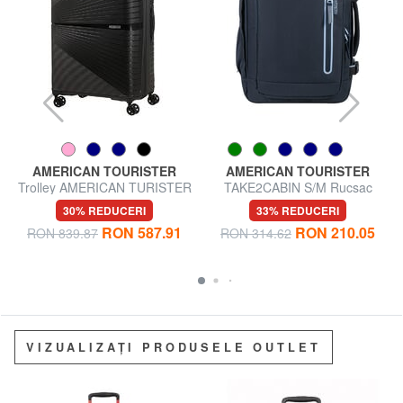
AMERICAN TOURISTER
AMERICAN TOURISTER
Trolley AMERICAN TURISTER
TAKE2CABIN S/M Rucsac
AIRCONIC, dimensiuni mari,
Ryanair ok pentru sub scaun
30% REDUCERI
33% REDUCERI
ușoare
RON 587.91
RON 210.05
RON 839.87
RON 314.62
VIZUALIZAȚI PRODUSELE OUTLET