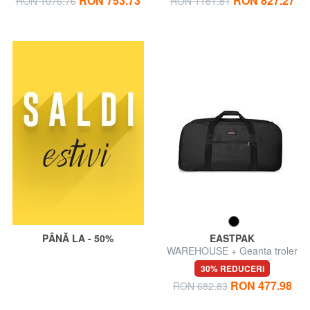
RON 753.73
RON 827.27
RON 1076.76
RON 1181.81
PÂNĂ LA - 50%
EASTPAK
WAREHOUSE + Geanta troler
de marime
30% REDUCERI
RON 477.98
RON 682.83