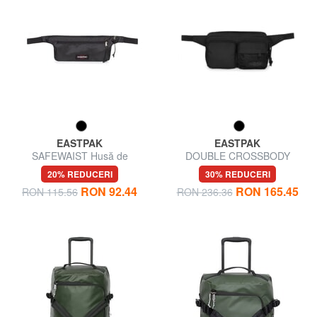
EASTPAK
EASTPAK
SAFEWAIST Husă de
DOUBLE CROSSBODY
călătorie sigură
Borsetă cu mai multe
20% REDUCERI
30% REDUCERI
buzunare
RON 92.44
RON 165.45
RON 115.56
RON 236.36