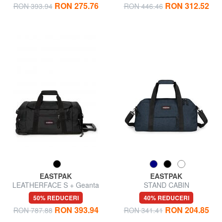
RON 275.76
RON 312.52
RON 393.94
RON 446.46
EASTPAK
EASTPAK
LEATHERFACE S + Geanta
STAND CABIN
cabină troler
50% REDUCERI
40% REDUCERI
RON 393.94
RON 204.85
RON 787.88
RON 341.41