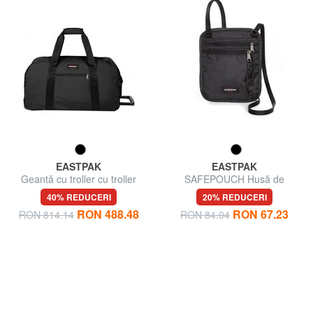
EASTPAK
EASTPAK
Geantă cu troller cu troller
SAFEPOUCH Husă de
CONTAINER 85
călătorie sigură pentru gât
40% REDUCERI
20% REDUCERI
RON 488.48
RON 67.23
RON 814.14
RON 84.04