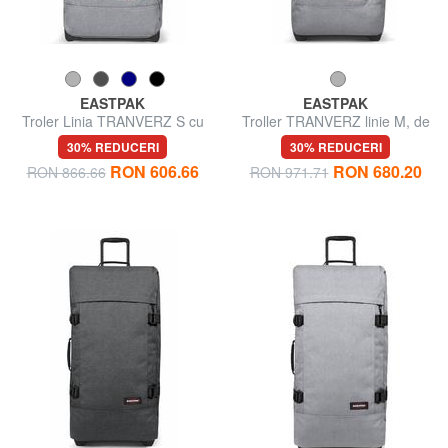
EASTPAK
EASTPAK
Troler Linia TRANVERZ S cu
Troller TRANVERZ linie M, de
TSA, bagaj de mână
dimensiuni medii, cu TSA
30% REDUCERI
30% REDUCERI
RON 606.66
RON 680.20
RON 866.66
RON 971.71