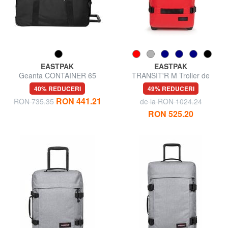
EASTPAK
EASTPAK
Geanta CONTAINER 65
TRANSIT'R M Troller de
mărime medie
40% REDUCERI
49% REDUCERI
RON 441.21
RON 735.35
de la RON 1024.24
RON 525.20