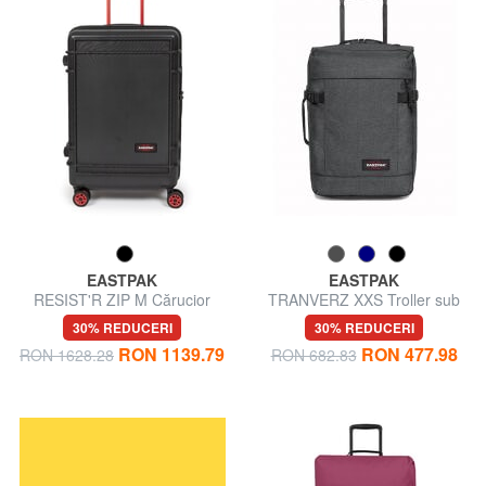
EASTPAK
EASTPAK
RESIST'R ZIP M Cărucior
TRANVERZ XXS Troller sub
mediu
scaun
30% REDUCERI
30% REDUCERI
RON 1139.79
RON 477.98
RON 1628.28
RON 682.83