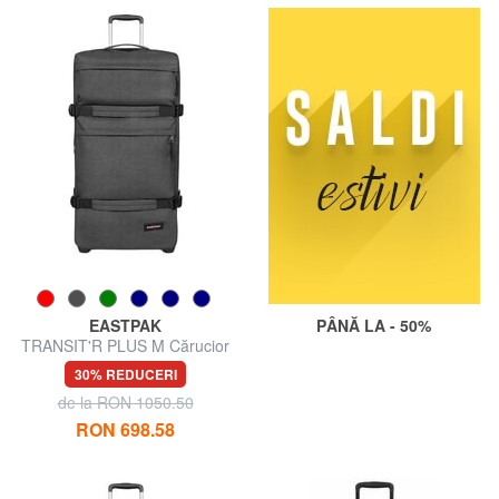
EASTPAK
PÂNĂ LA - 50%
TRANSIT'R PLUS M Cărucior
mediu
30% REDUCERI
de la RON 1050.50
RON 698.58