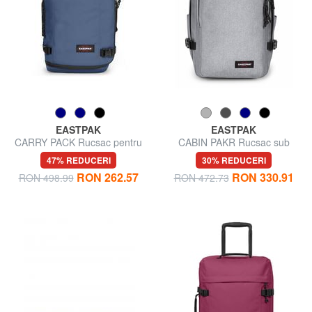
EASTPAK
EASTPAK
CARRY PACK Rucsac pentru
CABIN PAKR Rucsac sub
laptop de 17".
scaun
47% REDUCERI
30% REDUCERI
RON 262.57
RON 330.91
RON 498.99
RON 472.73