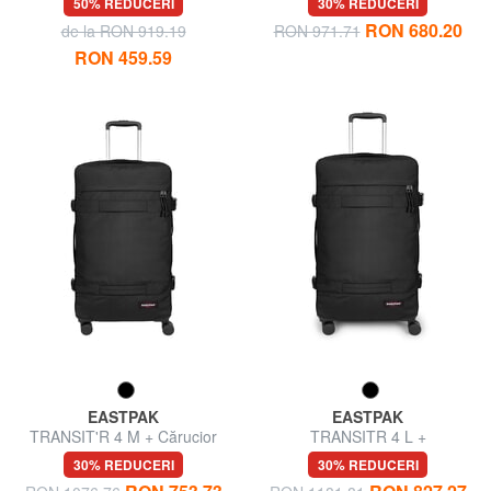
50% REDUCERI
30% REDUCERI
RON 680.20
de la RON 919.19
RON 971.71
RON 459.59
EASTPAK
EASTPAK
TRANSIT'R 4 M + Cărucior
TRANSITR 4 L +
mediu
30% REDUCERI
30% REDUCERI