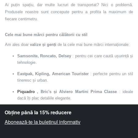
Ai puțin spațiu, dar multe lucruri de transportat? Nici o problemă.
Produsele noastre sunt concepute pentru a profita la maximum de
fiecare centimetru.
Cele mai bune mărci pentru călătorii cu stil
Am ales doar
valize și genți
de la cele mai bune mărci internaționale:
Samsonite, Roncato, Delsey
: pentru cei care caută ușurință și
tehnologie.
Eastpak, Kipling, American Tourister
: perfecte pentru un stil
tineresc și urban.
Piquadro
, Bric's și Alviero Martini Prima Classe
: ideale
dacă îți plac detaliile elegante.
Fiecare model este îngrijit până la cele mai mici detalii. Rezistența,
Obține până la 15% reducere
stilul și funcționalitatea sunt întotdeauna pe primul loc.
Abonează-te la buletinul informativ
Pleacă cu liniște sufletească, călătorește ușor