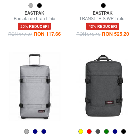
EASTPAK
EASTPAK
Borseta de brâu Linia
TRANSIT'R S WP Troler
SPRINGER
pentru bagaje de mână,
20% REDUCERI
43% REDUCERI
hidrofug
RON 117.66
RON 525.20
RON 147.07
RON 919.19