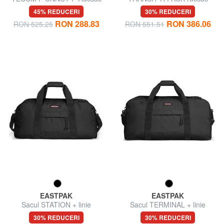
pentru PC de 16 inchi
pentru PC 16"
45% REDUCERI
30% REDUCERI
RON 288.83
RON 386.06
RON 525.25
RON 551.51
EASTPAK
EASTPAK
Sacul STATION + linie
Sacul TERMINAL + linie
30% REDUCERI
30% REDUCERI