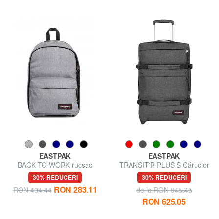
EASTPAK
EASTPAK
BACK TO WORK rucsac
TRANSIT'R PLUS S Cărucior
pentru laptop 15"
pentru bagaje de mână
30% REDUCERI
30% REDUCERI
RON 283.11
RON 404.44
de la RON 945.45
RON 625.05