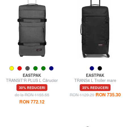
EASTPAK
EASTPAK
TRANSIT'R PLUS L Cărucior
TRANS4 L Troller mare
mare
30% REDUCERI
35% REDUCERI
RON 735.30
de la RON 1155.55
RON 1129.29
RON 772.12