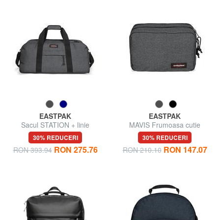
EASTPAK
EASTPAK
Sacul STATION + linie
MAVIS Frumoasa cutie
30% REDUCERI
30% REDUCERI
RON 275.76
RON 147.07
RON 393.94
RON 210.10