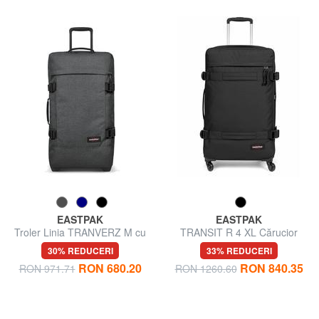
EASTPAK
EASTPAK
Troler Linia TRANVERZ M cu
TRANSIT R 4 XL Cărucior
TSA, dimensiune medie
foarte mare
30% REDUCERI
33% REDUCERI
RON 680.20
RON 840.35
RON 971.71
RON 1260.60