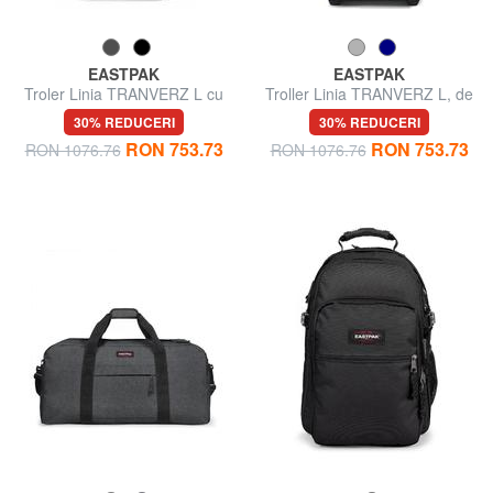
EASTPAK
EASTPAK
Troler Linia TRANVERZ L cu
Troller Linia TRANVERZ L, de
TSA, dimensiune mare
dimensiuni mari, cu TSA
30% REDUCERI
30% REDUCERI
RON 753.73
RON 753.73
RON 1076.76
RON 1076.76