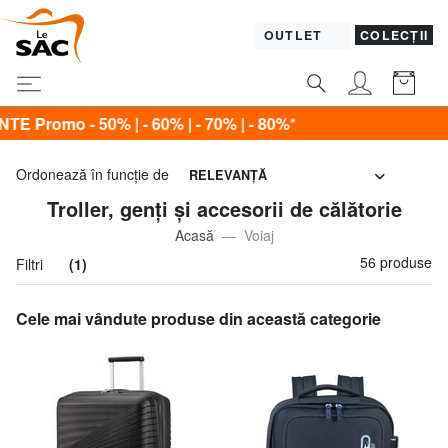
OUTLET
COLECȚII
 70% | - 80%*
Ordonează în funcţie de
RELEVANŢĂ
Troller, genți și accesorii de călătorie
Acasă
Voiaj
56 produse
Filtri
(1)
Cele mai vândute produse din această categorie