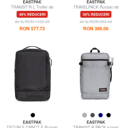
EASTPAK
EASTPAK
TRANSIT'R L Troller de
TRAVELPACK Rucsac de
dimensiuni mari
voiaj, suport pc 17".
48% REDUCERI
30% REDUCERI
de la RON 1103.03
de la RON 656.56
RON 577.72
RON 386.06
EASTPAK
EASTPAK
TECUM F CNNCT F Rucsac
TRANSIT R PACK rucsac