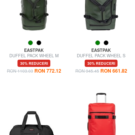
EASTPAK
EASTPAK
DUFFEL PACK WHEEL M
DUFFEL PACK WHEEL S
Trolley geantă de voiaj medie,
Trolley mic pentru geantă de
30% REDUCERI
30% REDUCERI
hidrofugă
voiaj hidrofugă
RON 772.12
RON 661.82
RON 1103.03
RON 945.45