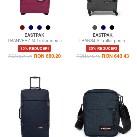
EASTPAK
EASTPAK
TRANVERZ M Troller mediu
TRANS4 S Troller pentru
bagaje de mână
30% REDUCERI
30% REDUCERI
RON 680.20
RON 643.43
RON 971.71
RON 919.19