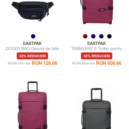
EASTPAK
EASTPAK
DOGGY BAG Geanta de talie
TRANVERZ S Troller pentru
bagaje de mână
20% REDUCERI
30% REDUCERI
RON 126.06
RON 606.66
RON 157.58
RON 866.66