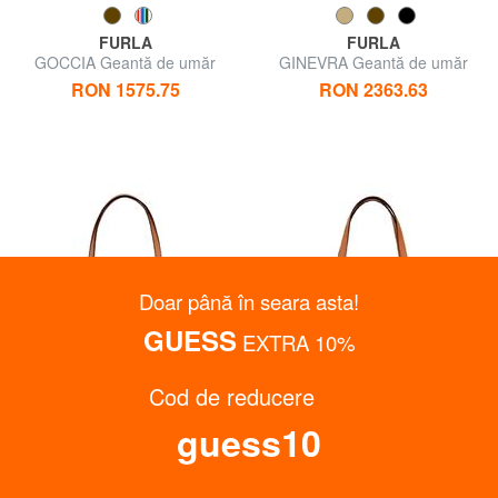
FURLA
FURLA
GOCCIA Geantă de umăr
GINEVRA Geantă de umăr
RON 1575.75
RON 2363.63
Doar până în seara asta!
GUESS
EXTRA 10%
Cod de reducere
Obține până la 15% reducere
guess10
Abonează-te la buletinul informativ