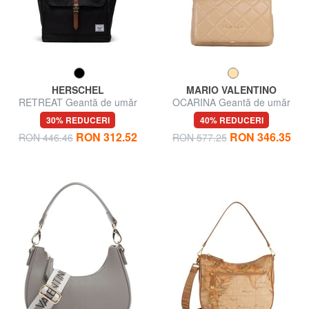
HERSCHEL
MARIO VALENTINO
RETREAT Geantă de umăr
OCARINA Geantă de umăr
pentru laptop de 14".
matlasată
30% REDUCERI
40% REDUCERI
RON 312.52
RON 346.35
RON 446.46
RON 577.25