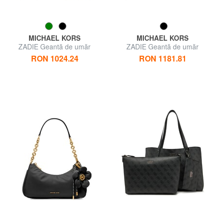
MICHAEL KORS
MICHAEL KORS
ZADIE Geantă de umăr
ZADIE Geantă de umăr
RON 1024.24
RON 1181.81