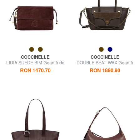
COCCINELLE
COCCINELLE
LIDIA SUEDE BIM Geantă de
DOUBLE BEAT WAX Geantă
umăr
de umăr, cu curea de umăr
RON 1470.70
RON 1890.90