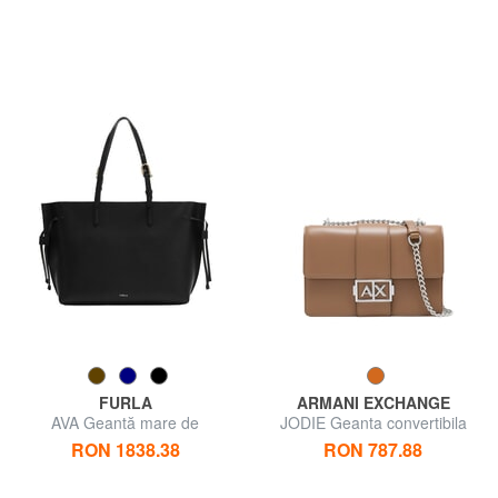
FURLA
ARMANI EXCHANGE
AVA Geantă mare de
JODIE Geanta convertibila
cumpărături din piele
medie
RON 1838.38
RON 787.88