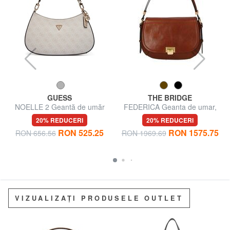
GUESS
THE BRIDGE
NOELLE 2 Geantă de umăr
FEDERICA Geanta de umar,
din piele
20% REDUCERI
20% REDUCERI
RON 525.25
RON 1575.75
RON 656.56
RON 1969.69
VIZUALIZAȚI PRODUSELE OUTLET