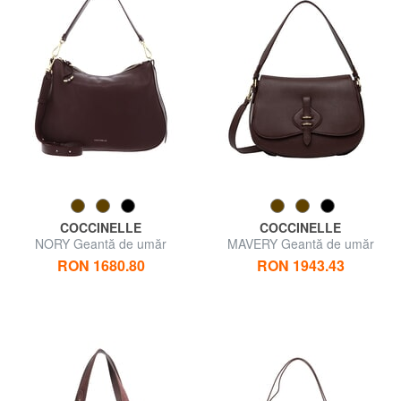
COCCINELLE
COCCINELLE
NORY Geantă de umăr
MAVERY Geantă de umăr
RON 1680.80
RON 1943.43