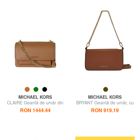
MICHAEL KORS
MICHAEL KORS
CLAIRE Geantă de umăr din
BRYANT Geantă de umăr, cu
piele, geantă crossbody
curea de umăr
RON 1444.44
RON 919.19