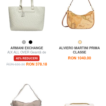
ARMANI EXCHANGE
ALVIERO MARTINI PRIMA
A|X ALL OVER Geantă de
CLASSE
cumpărături de umăr
GEO CLASSIC Geanta de
RON 1040.00
40% REDUCERI
umar cu curea de umar
RON 378.18
RON 630.30