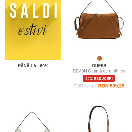
PÂNĂ LA - 50%
GUESS
DEVON Geantă de umăr, cu
curea de umăr
20% REDUCERI
RON 609.29
RON 761.61