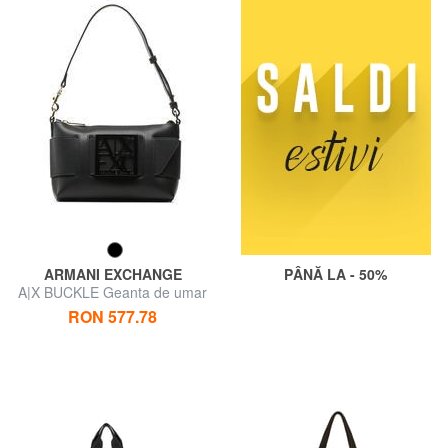
ARMANI EXCHANGE
PÂNĂ LA - 50%
A|X BUCKLE Geanta de umar
RON 577.78