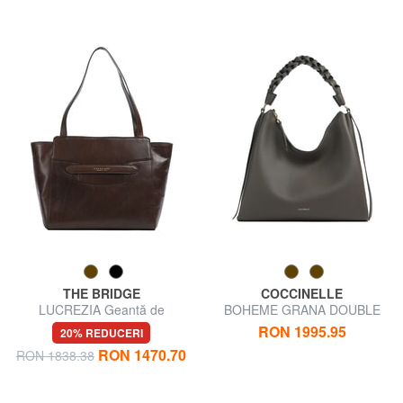
THE BRIDGE
COCCINELLE
LUCREZIA Geantă de
BOHEME GRANA DOUBLE
cumpărături din piele de umăr
Geantă mare de umăr din
RON 1995.95
20% REDUCERI
piele
RON 1470.70
RON 1838.38