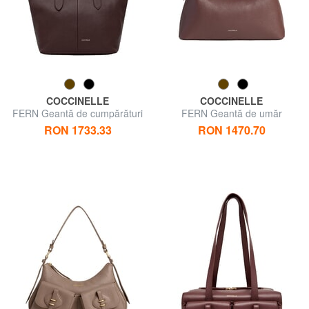
COCCINELLE
COCCINELLE
FERN Geantă de cumpărături
FERN Geantă de umăr
din piele
RON 1733.33
RON 1470.70