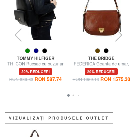
TOMMY HILFIGER
THE BRIDGE
TH ICON Rucsac cu buzunar
FEDERICA Geanta de umar,
frontal
din piele
30% REDUCERI
20% REDUCERI
RON 587.74
RON 1575.30
RON 839.63
RON 1969.13
VIZUALIZAȚI PRODUSELE OUTLET