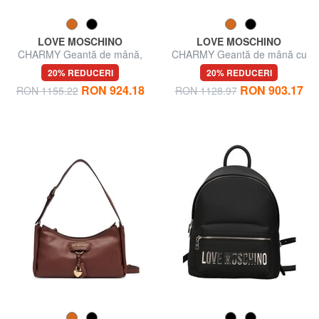
LOVE MOSCHINO
LOVE MOSCHINO
CHARMY Geantă de mână,
CHARMY Geantă de mână cu
cu curea de umăr
curea de umăr
20% REDUCERI
20% REDUCERI
RON 924.18
RON 903.17
RON 1155.22
RON 1128.97