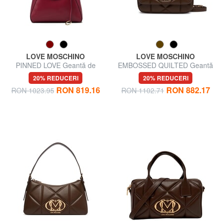
LOVE MOSCHINO
LOVE MOSCHINO
PINNED LOVE Geantă de
EMBOSSED QUILTED Geantă
umăr
de umăr, cu curea de umăr
20% REDUCERI
20% REDUCERI
RON 819.16
RON 882.17
RON 1023.95
RON 1102.71