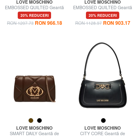
LOVE MOSCHINO
LOVE MOSCHINO
EMBOSSED QUILTED Geantă
EMBOSSED QUILTED Geantă
de umăr, mâner dublu
de umăr, matlasată
20% REDUCERI
20% REDUCERI
RON 966.18
RON 903.17
RON 1207.73
RON 1128.97
LOVE MOSCHINO
LOVE MOSCHINO
SMART DAILY Geantă de
CITY CORE Geantă de