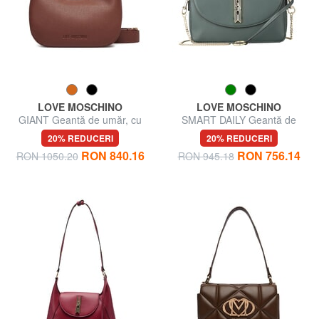
LOVE MOSCHINO
LOVE MOSCHINO
GIANT Geantă de umăr, cu
SMART DAILY Geantă de
curea de umăr
umăr
20% REDUCERI
20% REDUCERI
RON 840.16
RON 756.14
RON 1050.20
RON 945.18