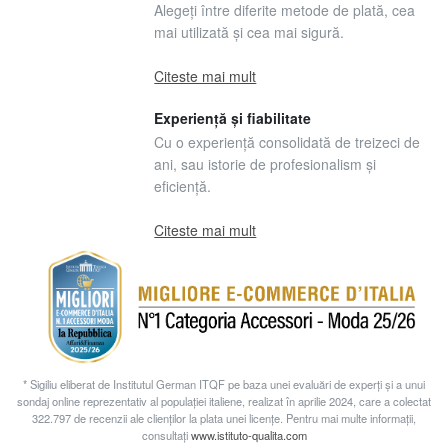
Alegeți între diferite metode de plată, cea
mai utilizată și cea mai sigură.
Citeste mai mult
Experiență și fiabilitate
Cu o experiență consolidată de treizeci de
ani, sau istorie de profesionalism și
eficiență.
Citeste mai mult
* Sigiliu eliberat de Institutul German ITQF pe baza unei evaluări de experți și a unui
sondaj online reprezentativ al populației italiene, realizat în aprilie 2024, care a colectat
322.797 de recenzii ale clienților la plata unei licențe. Pentru mai multe informații,
consultați
www.istituto-qualita.com