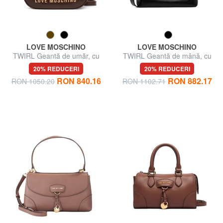
LOVE MOSCHINO
LOVE MOSCHINO
TWIRL Geantă de umăr, cu
TWIRL Geantă de mână, cu
curea de umăr
curea de umăr
20% REDUCERI
20% REDUCERI
RON 840.16
RON 882.17
RON 1050.20
RON 1102.71