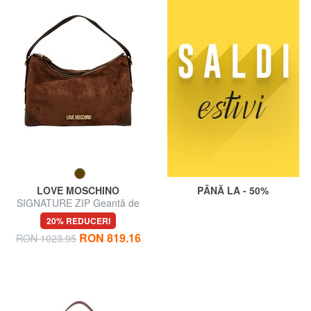
LOVE MOSCHINO
PÂNĂ LA - 50%
SIGNATURE ZIP Geantă de
umăr, reglabilă
20% REDUCERI
RON 819.16
RON 1023.95