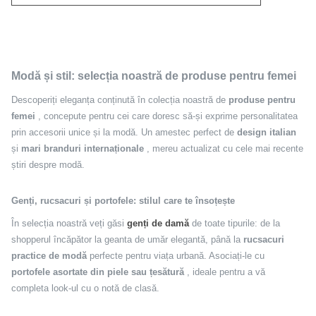
Modă și stil: selecția noastră de produse pentru femei
Descoperiți eleganța conținută în colecția noastră de
produse pentru
femei
, concepute pentru cei care doresc să-și exprime personalitatea
prin accesorii unice și la modă. Un amestec perfect de
design italian
și
mari branduri internaționale
, mereu actualizat cu cele mai recente
știri despre modă.
Genți, rucsacuri și portofele: stilul care te însoțește
În selecția noastră veți găsi
genți de damă
de toate tipurile: de la
shopperul încăpător la geanta de umăr elegantă, până la
rucsacuri
practice de modă
perfecte pentru viața urbană. Asociați-le cu
portofele asortate din piele sau țesătură
, ideale pentru a vă
completa look-ul cu o notă de clasă.