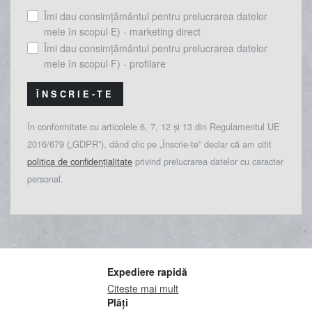
Îmi dau consimțământul pentru prelucrarea datelor
mele în scopul E) - marketing direct
Îmi dau consimțământul pentru prelucrarea datelor
mele în scopul F) - profilare
ÎNSCRIE-TE
În conformitate cu articolele 6, 7, 12 și 13 din Regulamentul UE
2016/679 („GDPR”), dând clic pe „Înscrie-te” declar că am citit
politica de confidențialitate
privind prelucrarea datelor cu caracter
personal.
Expediere rapidă
Citeste mai mult
Plăți