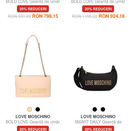
BOLD LOVE Geantă de umăr
BOLD LOVE Geantă de umăr
20% REDUCERI
20% REDUCERI
RON 798.15
RON 924.18
RON 997.69
RON 1155.22
LOVE MOSCHINO
LOVE MOSCHINO
BOLD LOVE Geantă de umăr
SMART DAILY Geantă de
umăr
20% REDUCERI
20% REDUCERI