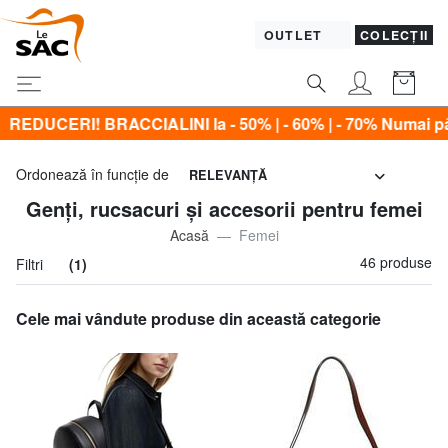
OUTLET
COLECȚII
ALINI la - 50% | - 60% | - 70% Numai până Duminică, 9 Au
Ordonează în funcţie de
RELEVANŢĂ
Genți, rucsacuri și accesorii pentru femei
Acasă
Femei
46 produse
Filtri
(1)
Cele mai vândute produse din această categorie