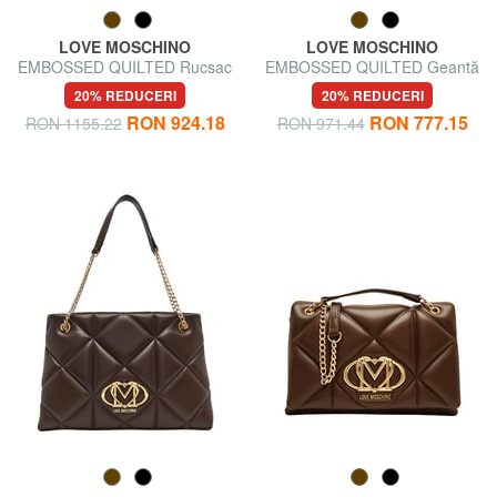
LOVE MOSCHINO
LOVE MOSCHINO
EMBOSSED QUILTED Rucsac
EMBOSSED QUILTED Geantă
matlasat
de umăr mini matlasată
20% REDUCERI
20% REDUCERI
RON 924.18
RON 777.15
RON 1155.22
RON 971.44