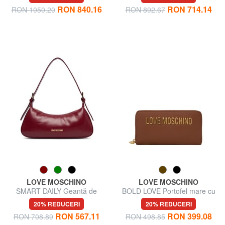
RON 840.16
RON 714.14
RON 1050.20
RON 892.67
LOVE MOSCHINO
LOVE MOSCHINO
SMART DAILY Geantă de
BOLD LOVE Portofel mare cu
umăr, cu curea de umăr
fermoar
20% REDUCERI
20% REDUCERI
RON 567.11
RON 399.08
RON 708.89
RON 498.85