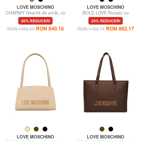
LOVE MOSCHINO
LOVE MOSCHINO
CHARMY Geantă de umăr, cu
BOLD LOVE Rucsac cu
curea de umăr
buzunar frontal
20% REDUCERI
20% REDUCERI
RON 840.16
RON 882.17
RON 1050.20
RON 1102.71
LOVE MOSCHINO
LOVE MOSCHINO