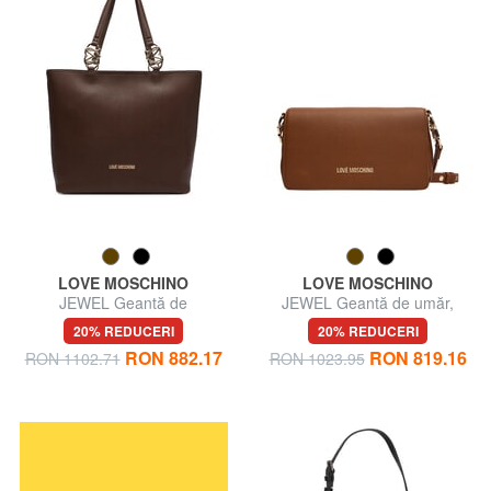
LOVE MOSCHINO
LOVE MOSCHINO
JEWEL Geantă de
JEWEL Geantă de umăr,
cumpărături de umăr
reglabilă
20% REDUCERI
20% REDUCERI
RON 882.17
RON 819.16
RON 1102.71
RON 1023.95