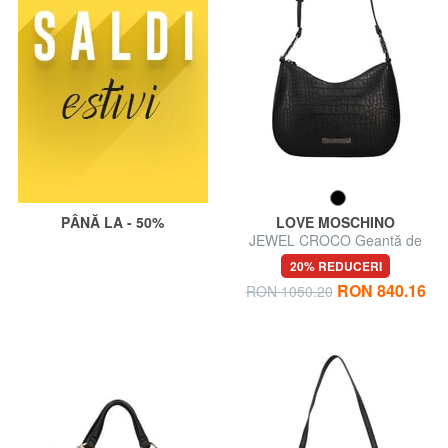
PÂNĂ LA - 50%
LOVE MOSCHINO
JEWEL CROCO Geantă de
umăr, reglabilă
20% REDUCERI
RON 840.16
RON 1050.20