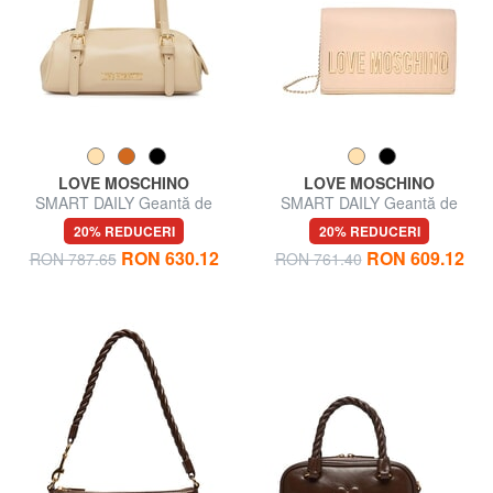
LOVE MOSCHINO
LOVE MOSCHINO
SMART DAILY Geantă de
SMART DAILY Geantă de
umăr, reglabilă
umăr mini
20% REDUCERI
20% REDUCERI
RON 630.12
RON 609.12
RON 787.65
RON 761.40