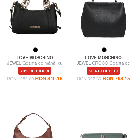
LOVE MOSCHINO
LOVE MOSCHINO
JEWEL Geantă de mână, cu
JEWEL CROCO Geantă de
curea de umăr
cumpărături, geantă de umăr
20% REDUCERI
20% REDUCERI
RON 840.16
RON 798.15
RON 1050.20
RON 997.69