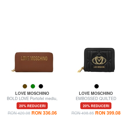
LOVE MOSCHINO
LOVE MOSCHINO
BOLD LOVE Portofel mediu,
EMBOSSED QUILTED
cu fermoar
Portofel mediu, cu fermoar
20% REDUCERI
20% REDUCERI
RON 336.06
RON 399.08
RON 420.08
RON 498.85