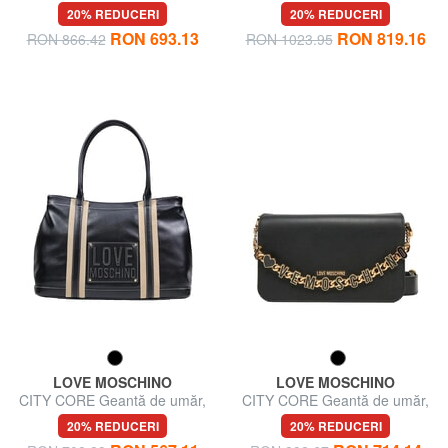
umăr
cumpărături de umăr
20% REDUCERI
20% REDUCERI
RON 693.13
RON 819.16
RON 866.42
RON 1023.95
LOVE MOSCHINO
LOVE MOSCHINO
CITY CORE Geantă de umăr,
CITY CORE Geantă de umăr,
mâner dublu
dublă portabilitate
20% REDUCERI
20% REDUCERI