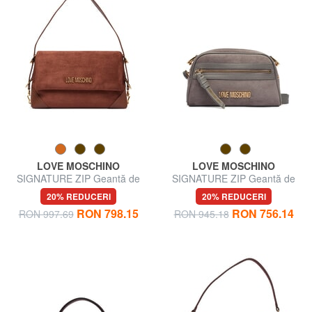
LOVE MOSCHINO
LOVE MOSCHINO
SIGNATURE ZIP Geantă de
SIGNATURE ZIP Geantă de
umăr, reglabilă
umăr, reglabilă
20% REDUCERI
20% REDUCERI
RON 798.15
RON 756.14
RON 997.69
RON 945.18