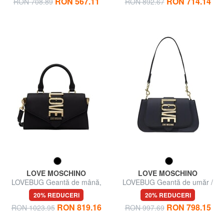
RON 567.11
RON 714.14
RON 708.89
RON 892.67
LOVE MOSCHINO
LOVE MOSCHINO
LOVEBUG Geantă de mână,
LOVEBUG Geantă de umăr /
cu curea de umăr
geantă crossbody
20% REDUCERI
20% REDUCERI
RON 819.16
RON 798.15
RON 1023.95
RON 997.69