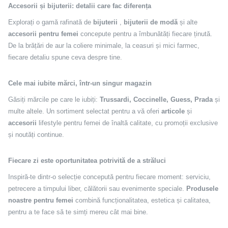
Accesorii și bijuterii: detalii care fac diferența
Explorați o gamă rafinată de
bijuterii
,
bijuterii de modă
și alte
accesorii pentru femei
concepute pentru a îmbunătăți fiecare ținută.
De la brățări de aur la coliere minimale, la ceasuri și mici farmec,
fiecare detaliu spune ceva despre tine.
Cele mai iubite mărci, într-un singur magazin
Găsiți mărcile pe care le iubiți:
Trussardi, Coccinelle, Guess, Prada
și
multe altele. Un sortiment selectat pentru a vă oferi
articole
și
accesorii
lifestyle pentru femei de înaltă calitate, cu promoții exclusive
și noutăți continue.
Fiecare zi este oportunitatea potrivită de a străluci
Inspiră-te dintr-o selecție concepută pentru fiecare moment: serviciu,
petrecere a timpului liber, călătorii sau evenimente speciale.
Produsele
noastre pentru femei
combină funcționalitatea, estetica și calitatea,
pentru a te face să te simți mereu cât mai bine.