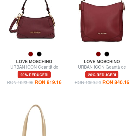
LOVE MOSCHINO
LOVE MOSCHINO
URBAN ICON Geantă de
URBAN ICON Geantă de
mână, cu curea de umăr
umăr
20% REDUCERI
20% REDUCERI
RON 819.16
RON 840.16
RON 1023.95
RON 1050.20