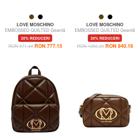
LOVE MOSCHINO
LOVE MOSCHINO
EMBOSSED QUILTED Geantă
EMBOSSED QUILTED Geantă
de umăr
de mână, cu curea de umăr
20% REDUCERI
20% REDUCERI
RON 777.15
RON 840.16
RON 971.44
RON 1050.20