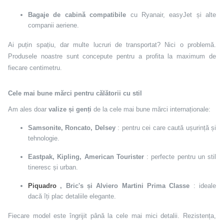
Bagaje de cabină compatibile
cu Ryanair, easyJet și alte
companii aeriene.
Ai puțin spațiu, dar multe lucruri de transportat? Nici o problemă.
Produsele noastre sunt concepute pentru a profita la maximum de
fiecare centimetru.
Cele mai bune mărci pentru călătorii cu stil
Am ales doar
valize și genți
de la cele mai bune mărci internaționale:
Samsonite, Roncato, Delsey
: pentru cei care caută ușurință și
tehnologie.
Eastpak, Kipling, American Tourister
: perfecte pentru un stil
tineresc și urban.
Piquadro
, Bric's și Alviero Martini Prima Classe
: ideale
dacă îți plac detaliile elegante.
Fiecare model este îngrijit până la cele mai mici detalii. Rezistența,