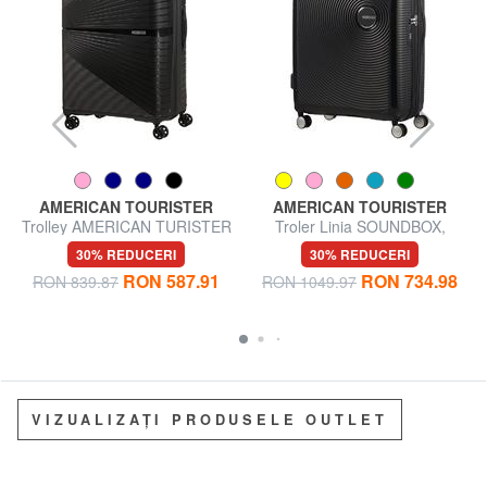
AMERICAN TOURISTER
AMERICAN TOURISTER
Trolley AMERICAN TURISTER
Troler Linia SOUNDBOX,
AIRCONIC, dimensiuni mari,
dimensiuni mari, extensibilă
30% REDUCERI
30% REDUCERI
ușoare
RON 587.91
RON 734.98
RON 839.87
RON 1049.97
VIZUALIZAȚI PRODUSELE OUTLET