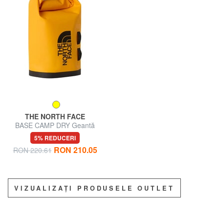
THE NORTH FACE
BASE CAMP DRY Geantă
impermeabilă
5% REDUCERI
RON 210.05
RON 220.61
VIZUALIZAȚI PRODUSELE OUTLET