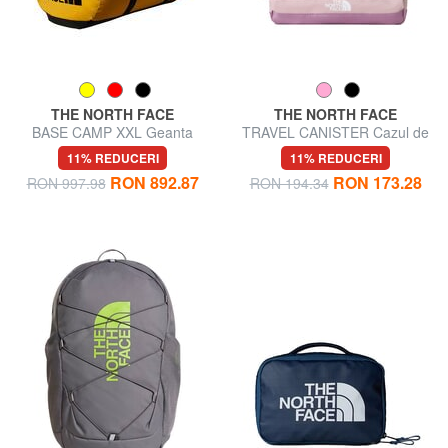
THE NORTH FACE
THE NORTH FACE
BASE CAMP XXL Geanta
TRAVEL CANISTER Cazul de
rucsac
frumusețe S
11% REDUCERI
11% REDUCERI
RON 892.87
RON 173.28
RON 997.98
RON 194.34