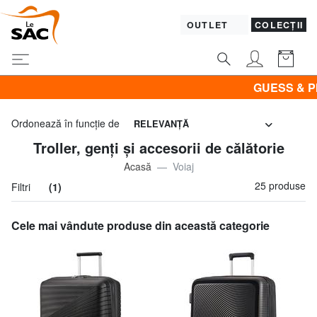
OUTLET
COLECȚII
GUESS & PIQUADRO la
Ordonează în funcţie de
RELEVANŢĂ
Troller, genți și accesorii de călătorie
Acasă
Voiaj
25 produse
Filtri
(1)
Cele mai vândute produse din această categorie