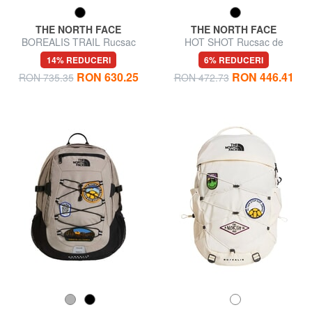
THE NORTH FACE
THE NORTH FACE
BOREALIS TRAIL Rucsac
HOT SHOT Rucsac de
pentru laptop de 16"
călătorie
14% REDUCERI
6% REDUCERI
RON 630.25
RON 446.41
RON 735.35
RON 472.73