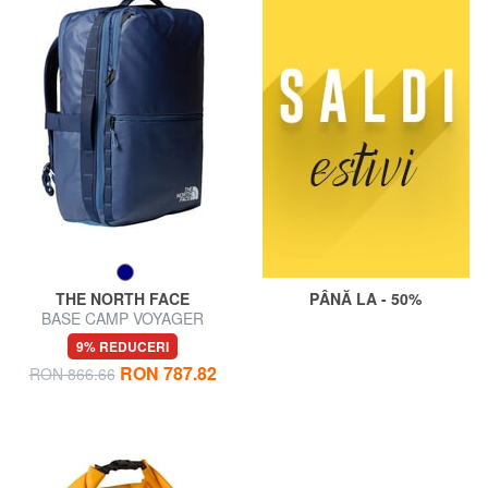
THE NORTH FACE
PÂNĂ LA - 50%
BASE CAMP VOYAGER
Rucsac de călătorie de 35L
9% REDUCERI
RON 787.82
RON 866.66