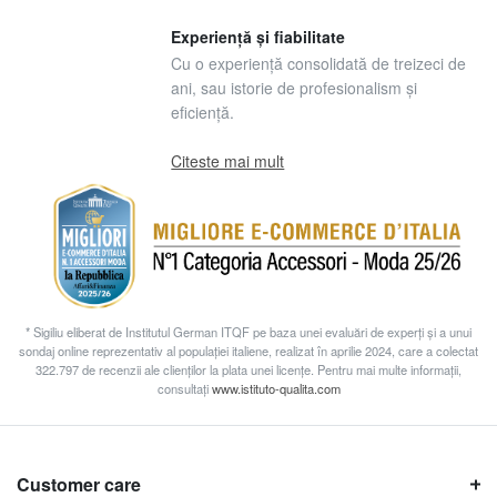
Experiență și fiabilitate
Cu o experiență consolidată de treizeci de
ani, sau istorie de profesionalism și
eficiență.
Citeste mai mult
* Sigiliu eliberat de Institutul German ITQF pe baza unei evaluări de experți și a unui
sondaj online reprezentativ al populației italiene, realizat în aprilie 2024, care a colectat
322.797 de recenzii ale clienților la plata unei licențe. Pentru mai multe informații,
consultați
www.istituto-qualita.com
Customer care