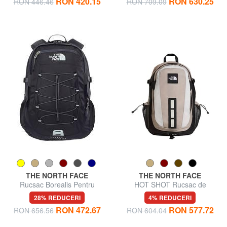
RON 420.15
RON 630.25
RON 446.46
RON 709.09
THE NORTH FACE
THE NORTH FACE
Rucsac Borealis Pentru
HOT SHOT Rucsac de
laptopuri de până la 15"
călătorie de 30L
28% REDUCERI
4% REDUCERI
RON 472.67
RON 577.72
RON 656.56
RON 604.04