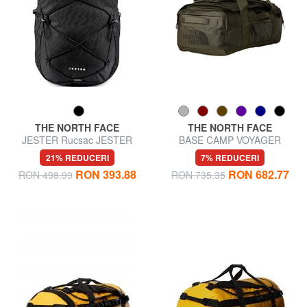
THE NORTH FACE
THE NORTH FACE
JESTER Rucsac JESTER
BASE CAMP VOYAGER
pentru pc 15 "
Geanta rucsac de 42 l
21% REDUCERI
7% REDUCERI
RON 393.88
RON 682.77
RON 498.99
RON 735.35