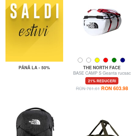
PÂNĂ LA - 50%
THE NORTH FACE
BASE CAMP S Geanta rucsac
21% REDUCERI
RON 603.98
RON 761.61