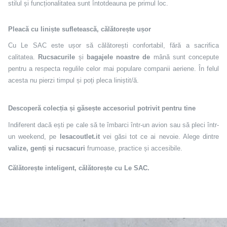
stilul și funcționalitatea sunt întotdeauna pe primul loc.
Pleacă cu liniște sufletească, călătorește ușor
Cu Le SAC este ușor să călătorești confortabil, fără a sacrifica
calitatea.
Rucsacurile
și
bagajele noastre de
mână sunt concepute
pentru a respecta regulile celor mai populare companii aeriene. În felul
acesta nu pierzi timpul și poți pleca liniștit/ă.
Descoperă colecția și găsește accesoriul potrivit pentru tine
Indiferent dacă ești pe cale să te îmbarci într-un avion sau să pleci într-
un weekend, pe
lesacoutlet.it
vei găsi tot ce ai nevoie. Alege dintre
valize, genți și rucsacuri
frumoase, practice și accesibile.
Călătorește inteligent, călătorește cu Le SAC.