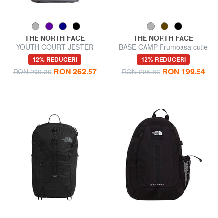
THE NORTH FACE
THE NORTH FACE
YOUTH COURT JESTER
BASE CAMP Frumoasa cutie
Rucsac pentru PC de 15 inchi
12% REDUCERI
12% REDUCERI
RON 262.57
RON 199.54
RON 299.39
RON 225.86