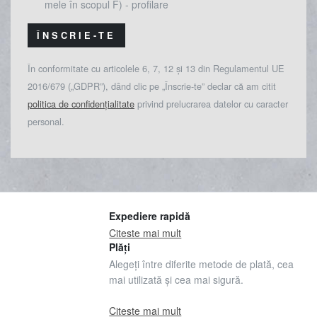
mele în scopul F) - profilare
ÎNSCRIE-TE
În conformitate cu articolele 6, 7, 12 și 13 din Regulamentul UE
2016/679 („GDPR”), dând clic pe „Înscrie-te” declar că am citit
politica de confidențialitate
privind prelucrarea datelor cu caracter
personal.
Expediere rapidă
Citeste mai mult
Plăți
Alegeți între diferite metode de plată, cea
mai utilizată și cea mai sigură.
Citeste mai mult