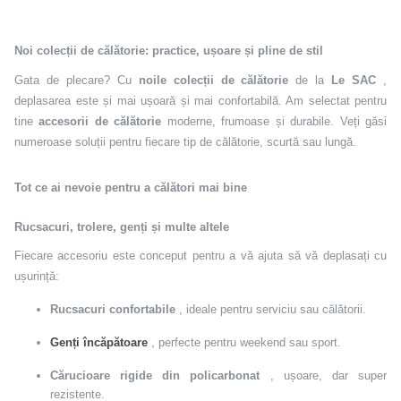
Noi colecții de călătorie: practice, ușoare și pline de stil
Gata de plecare? Cu
noile colecții de călătorie
de la
Le SAC
,
deplasarea este și mai ușoară și mai confortabilă. Am selectat pentru
tine
accesorii de călătorie
moderne, frumoase și durabile. Veți găsi
numeroase soluții pentru fiecare tip de călătorie, scurtă sau lungă.
Tot ce ai nevoie pentru a călători mai bine
Rucsacuri, trolere, genți și multe altele
Fiecare accesoriu este conceput pentru a vă ajuta să vă deplasați cu
ușurință:
Rucsacuri confortabile
, ideale pentru serviciu sau călătorii.
Genți încăpătoare
, perfecte pentru weekend sau sport.
Cărucioare rigide din policarbonat
, ușoare, dar super
rezistente.