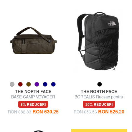
THE NORTH FACE
THE NORTH FACE
BASE CAMP VOYAGER
BOREALIS Rucsac pentru
Geanta rucsac 32L
laptop de 13".
8% REDUCERI
20% REDUCERI
RON 630.25
RON 525.20
RON 682.83
RON 656.56