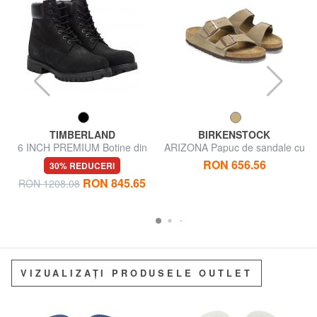
TIMBERLAND
BIRKENSTOCK
6 INCH PREMIUM Botine din
ARIZONA Papuc de sandale cu
piele
catarame
RON 656.56
30% REDUCERI
RON 845.65
RON 1208.08
VIZUALIZAȚI PRODUSELE OUTLET