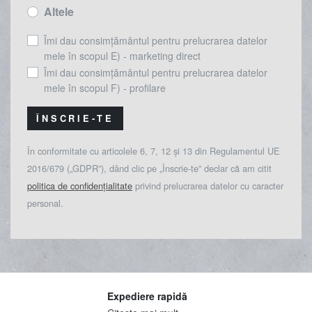
Altele
Îmi dau consimțământul pentru prelucrarea datelor
mele în scopul E) - marketing direct
Îmi dau consimțământul pentru prelucrarea datelor
mele în scopul F) - profilare
ÎNSCRIE-TE
În conformitate cu articolele 6, 7, 12 și 13 din Regulamentul UE
2016/679 („GDPR”), dând clic pe „Înscrie-te” declar că am citit
politica de confidențialitate
privind prelucrarea datelor cu caracter
personal.
Expediere rapidă