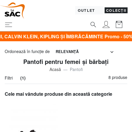
OUTLET
COLECȚII
 KLEIN, KIPLING ŞI ÎMBRĂCĂMINTE Promo - 50% | - 60% | -
Ordonează în funcţie de
RELEVANŢĂ
Pantofi pentru femei și bărbați
Acasă
Pantofi
8 produse
Filtri
(1)
Cele mai vândute produse din această categorie