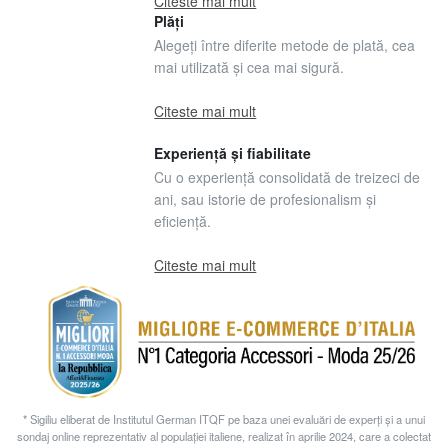
Citeste mai mult
Plăți
Alegeți între diferite metode de plată, cea
mai utilizată și cea mai sigură.
Citeste mai mult
Experiență și fiabilitate
Cu o experiență consolidată de treizeci de
ani, sau istorie de profesionalism și
eficiență.
Citeste mai mult
* Sigiliu eliberat de Institutul German ITQF pe baza unei evaluări de experți și a unui
sondaj online reprezentativ al populației italiene, realizat în aprilie 2024, care a colectat