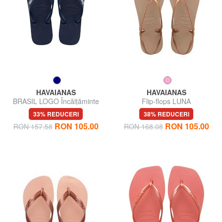
HAVAIANAS
HAVAIANAS
BRASIL LOGO Încălțăminte
Flip-flops LUNA
bărbătească
33% REDUCERI
38% REDUCERI
RON 105.00
RON 105.00
RON 157.58
RON 168.08