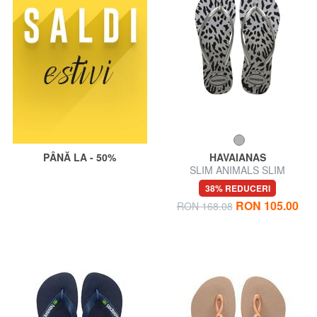
PÂNĂ LA - 50%
HAVAIANAS
SLIM ANIMALS SLIM
ANIMALS flip-flops
38% REDUCERI
RON 105.00
RON 168.08