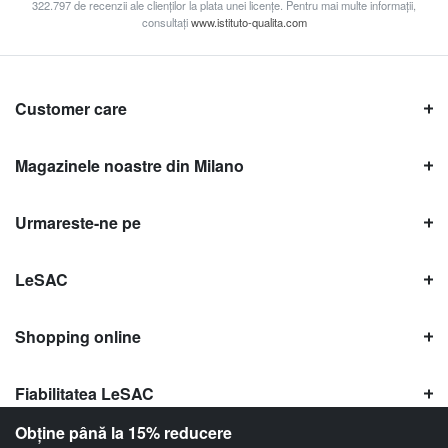
322.797 de recenzii ale clienților la plata unei licențe. Pentru mai multe informații,
consultați
www.istituto-qualita.com
Customer care
Magazinele noastre din Milano
Urmareste-ne pe
LeSAC
Shopping online
Fiabilitatea LeSAC
Obține până la 15% reducere