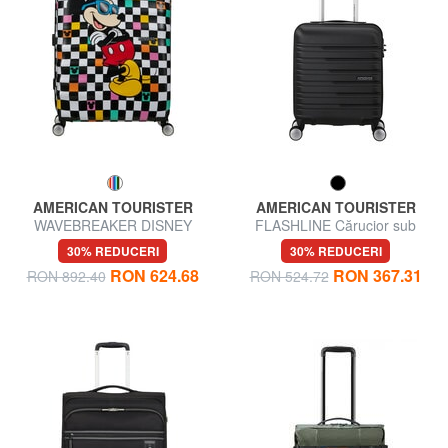
AMERICAN TOURISTER
AMERICAN TOURISTER
WAVEBREAKER DISNEY
FLASHLINE Cărucior sub
Cărucior mare
scaun
30% REDUCERI
30% REDUCERI
RON 624.68
RON 367.31
RON 892.40
RON 524.72