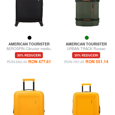
AMERICAN TOURISTER
AMERICAN TOURISTER
AEROSPIN Cărucior mediu,
URBAN TRACK Rucsac
extensibil
cărucior pentru bagaje de
30% REDUCERI
30% REDUCERI
mână
RON 477.61
RON 551.14
RON 682.30
RON 787.35