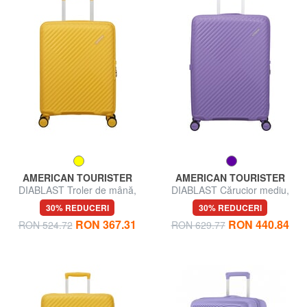
AMERICAN TOURISTER
AMERICAN TOURISTER
DIABLAST Troler de mână,
DIABLAST Cărucior mediu,
încuietoare TSA
extensibil, cu încuietoare TSA
30% REDUCERI
30% REDUCERI
RON 367.31
RON 440.84
RON 524.72
RON 629.77