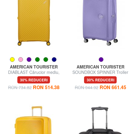
AMERICAN TOURISTER
AMERICAN TOURISTER
DIABLAST Cărucior mediu,
SOUNDBOX SPINNER Troller
extensibil, cu încuietoare TSA
mediu, extensibil
30% REDUCERI
30% REDUCERI
RON 514.38
RON 661.45
RON 734.82
RON 944.92