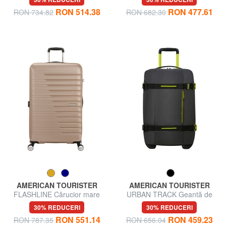
extensibil
RON 514.38
RON 477.61
RON 734.82
RON 682.30
AMERICAN TOURISTER
AMERICAN TOURISTER
FLASHLINE Cărucior mare
URBAN TRACK Geantă de
extensibil
voiaj, bagaj de mână, cu roți
30% REDUCERI
30% REDUCERI
RON 551.14
RON 459.23
RON 787.35
RON 656.04