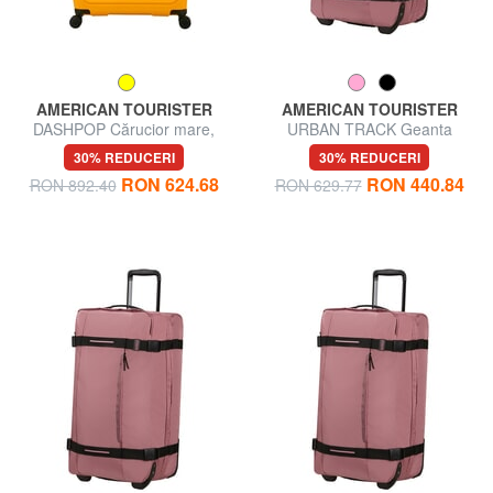
AMERICAN TOURISTER
AMERICAN TOURISTER
DASHPOP Cărucior mare,
URBAN TRACK Geanta
extensibil
pentru bagaj de mana troler
30% REDUCERI
30% REDUCERI
RON 624.68
RON 440.84
RON 892.40
RON 629.77