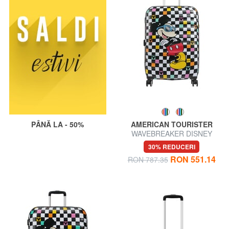
PÂNĂ LA - 50%
AMERICAN TOURISTER
WAVEBREAKER DISNEY
Cărucior mediu
30% REDUCERI
RON 551.14
RON 787.35