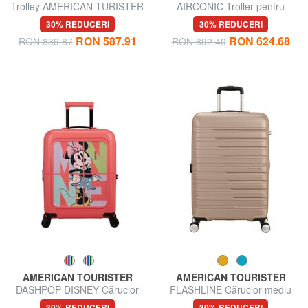
Trolley AMERICAN TURISTER
AIRCONIC Troller pentru
AIRCONIC, dimensiuni mari,
bagaje de mână, suport PC
30% REDUCERI
30% REDUCERI
ușoare
15,6".
RON 587.91
RON 624.68
RON 839.87
RON 892.40
AMERICAN TOURISTER
AMERICAN TOURISTER
DASHPOP DISNEY Cărucior
FLASHLINE Cărucior mediu
pentru bagaje de mână
extensibil
30% REDUCERI
30% REDUCERI