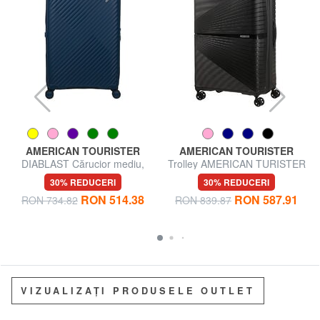
AMERICAN TOURISTER
AMERICAN TOURISTER
DIABLAST Cărucior mediu,
Trolley AMERICAN TURISTER
extensibil, cu încuietoare TSA
AIRCONIC, dimensiuni mari,
30% REDUCERI
30% REDUCERI
ușoare
RON 514.38
RON 587.91
RON 734.82
RON 839.87
VIZUALIZAȚI PRODUSELE OUTLET