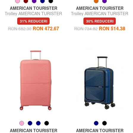
AMERICAN TOURISTER
AMERICAN TOURISTER
Trolley AMERICAN TURISTER
Trolley AMERICAN TURISTER
AIRCONIC, bagaje de mână,
AIRCONIC, mărime medie,
31% REDUCERI
30% REDUCERI
ușoare
ușoară
RON 472.67
RON 514.38
RON 682.30
RON 734.82
AMERICAN TOURISTER
AMERICAN TOURISTER