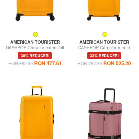
AMERICAN TOURISTER
AMERICAN TOURISTER
DASHPOP Cărucior extensibil
DASHPOP Cărucior mediu
pentru bagaje de mână
30% REDUCERI
33% REDUCERI
RON 477.61
RON 525.20
RON 682.30
RON 787.35