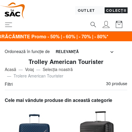
OUTLET
COLECȚII
 50% | - 60% | - 70% | - 80%*
Ordonează în funcţie de
RELEVANŢĂ
Trolley American Tourister
Acasă
Voiaj
Selecția noastră
Trolere American Tourister
30 produse
Filtri
Cele mai vândute produse din această categorie