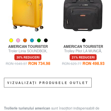
AMERICAN TOURISTER
AMERICAN TOURISTER
Troler Linia SOUNDBOX,
Trolley Pilot LA MUNCĂ,
dimensiuni mari, extensibilă
tabletă și computer 15,6 "
30% REDUCERI
21% REDUCERI
RON 734.98
RON 498.93
RON 1049.97
RON 629.77
VIZUALIZAȚI PRODUSELE OUTLET
Trollerle turistului american
sunt însoțitori indispensabili de