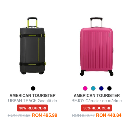
AMERICAN TOURISTER
AMERICAN TOURISTER
URBAN TRACK Geantă de
REJOY Cărucior de mărime
voiaj, medie, cu roți
medie
30% REDUCERI
30% REDUCERI
RON 495.99
RON 440.84
RON 708.56
RON 629.77