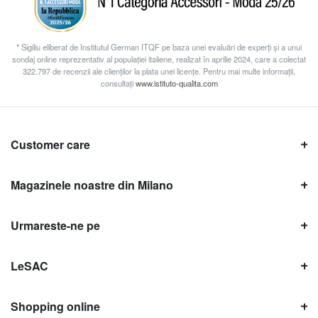
* Sigiliu eliberat de Institutul German ITQF pe baza unei evaluări de experți și a unui
sondaj online reprezentativ al populației italiene, realizat în aprilie 2024, care a colectat
322.797 de recenzii ale clienților la plata unei licențe. Pentru mai multe informații,
consultați
www.istituto-qualita.com
Customer care
Magazinele noastre din Milano
Urmareste-ne pe
LeSAC
Shopping online