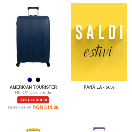
AMERICAN TOURISTER
PÂNĂ LA - 50%
REJOY Cărucior de
dimensiuni mari
30% REDUCERI
RON 514.38
RON 734.82