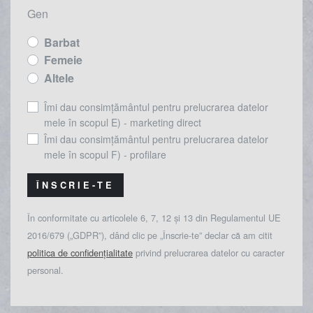
Gen
Barbat
Femeie
Altele
Îmi dau consimțământul pentru prelucrarea datelor
mele în scopul E) - marketing direct
Îmi dau consimțământul pentru prelucrarea datelor
mele în scopul F) - profilare
ÎNSCRIE-TE
În conformitate cu articolele 6, 7, 12 și 13 din Regulamentul UE
2016/679 („GDPR”), dând clic pe „Înscrie-te” declar că am citit
politica de confidențialitate
privind prelucrarea datelor cu caracter
personal.