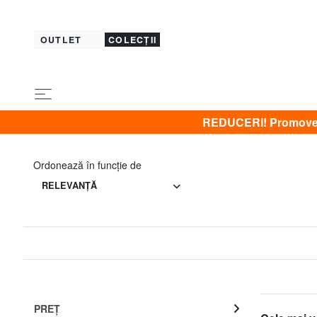
OUTLET
COLECȚII
REDUCERI! Promovez 
Ordonează în funcţie de
RELEVANŢĂ
PREŢ