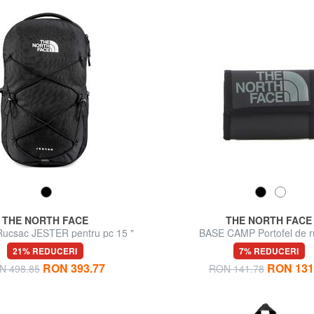
THE NORTH FACE
THE NORTH FACE
ucsac JESTER pentru pc 15 "
BASE CAMP Portofel de r
21% REDUCERI
7% REDUCERI
RON 393.77
RON 131
N 498.85
RON 141.78