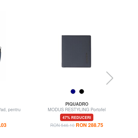
PIQUADRO
Pad, pentru
MODUS RESTYLING Portofel
UR
47% REDUCERI
.03
RON 288.75
RON 546.10