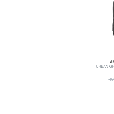
A
URBAN GR
RO