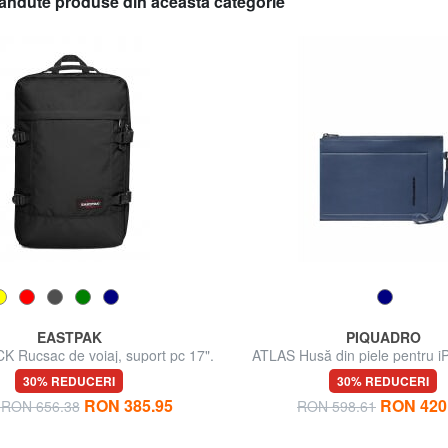
ândute produse din această categorie
EASTPAK
PIQUADRO
 Rucsac de voiaj, suport pc 17".
ATLAS Husă din piele pentru i
bărbați
30% REDUCERI
30% REDUCERI
RON 385.95
RON 420
a RON 656.38
RON 598.61