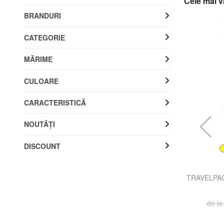
Cele mai v
BRANDURI
CATEGORIE
MĂRIME
CULOARE
CARACTERISTICĂ
NOUTĂŢI
DISCOUNT
EASTPAK
e 15,6
TRAVELPACK WP Rucsac de călătorie Duffel
TRAVELPACK
Bag
30% REDUCERI
RON 422.71
RON 603.87
de l