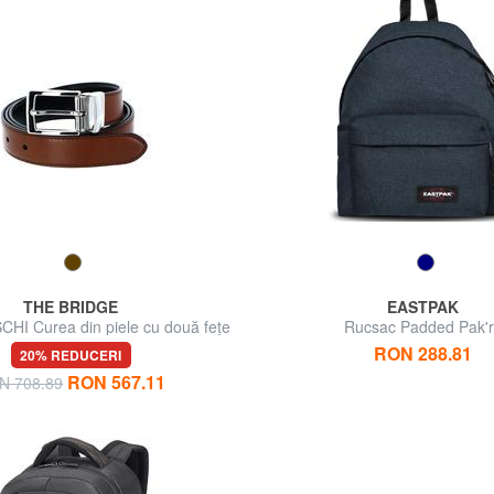
THE BRIDGE
EASTPAK
I Curea din piele cu două fețe
Rucsac Padded Pak
RON 288.81
20% REDUCERI
RON 567.11
N 708.89