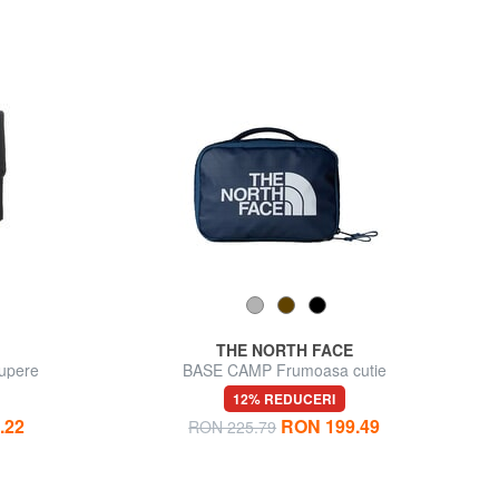
THE NORTH FACE
upere
BASE CAMP Frumoasa cutie
12% REDUCERI
.22
RON 199.49
RON 225.79