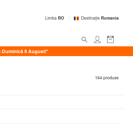
Limba
RO
Destinaţie
Romania
 Duminică 9 August!*
164 produse