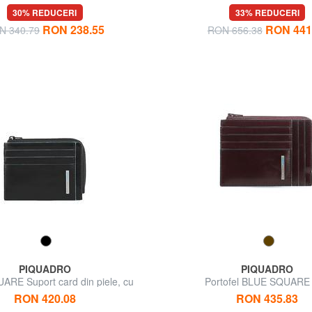
monede
reversibila
30% REDUCERI
33% REDUCERI
RON 238.55
RON 441
N 340.79
RON 656.38
PIQUADRO
PIQUADRO
RE Suport card din piele, cu
Portofel BLUE SQUARE l
fermoar
RON 420.08
RON 435.83