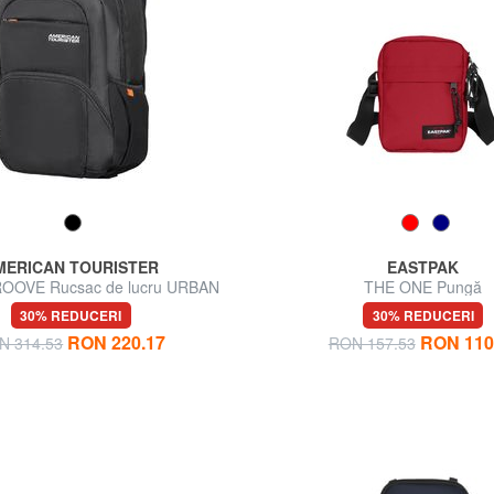
MERICAN TOURISTER
EASTPAK
OOVE Rucsac de lucru URBAN
THE ONE Pungă
GROOVE
30% REDUCERI
30% REDUCERI
RON 220.17
RON 110
N 314.53
RON 157.53