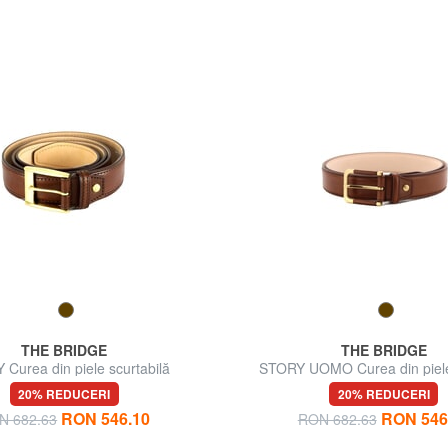
THE BRIDGE
THE BRIDGE
Curea din piele scurtabilă
STORY UOMO Curea din piele,
scurtată
20% REDUCERI
20% REDUCERI
RON 546.10
RON 546
N 682.63
RON 682.63