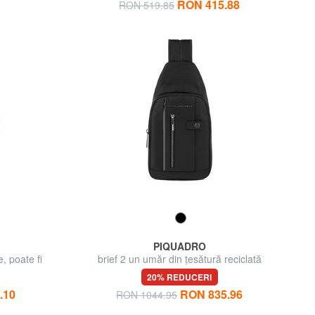
RON 415.88
RON 519.85
PIQUADRO
 poate fi
brief 2 un umăr din țesătură reciclată
20% REDUCERI
.10
RON 835.96
RON 1044.95