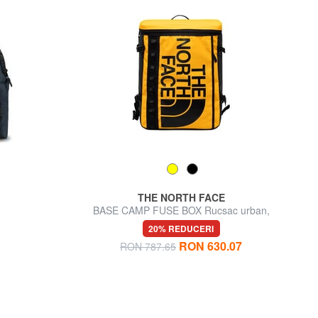
THE NORTH FACE
'r
BASE CAMP FUSE BOX Rucsac urban,
suport pentru laptop de 15"
20% REDUCERI
RON 630.07
RON 787.65