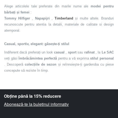
Alege articolele tale preferate din marile nume ale
modei pentru
bărbați și femei
:
Tommy Hilfiger
,
Napapijri
,
Timberland
și multe altele. Branduri
recunoscute pentru atentia la detalii, materiale de calitate si design
atemporal.
Casual, sportiv, elegant: găsește-ți stilul
Indiferent dacă preferați un look
casual
,
sport
sau
rafinat
, la
Le SAC
veți găsi
îmbrăcămintea perfectă
pentru a vă exprima
stilul personal
. Descoperă
colecțiile de sezon
și reînnoiește-ți garderoba cu piese
concepute să reziste în timp.
Obține până la 15% reducere
Abonează-te la buletinul informativ