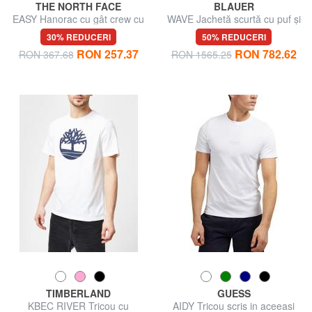
THE NORTH FACE
BLAUER
EASY Hanorac cu gât crew cu
WAVE Jachetă scurtă cu puf și
maxi logo
glugă
30% REDUCERI
50% REDUCERI
RON 257.37
RON 782.62
RON 367.68
RON 1565.25
TIMBERLAND
GUESS
KBEC RIVER Tricou cu
AIDY Tricou scris in aceeasi