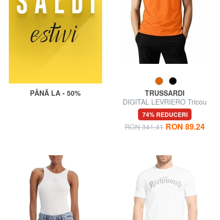
PÂNĂ LA - 50%
TRUSSARDI
DIGITAL LEVRIERO Tricou
din bumbac cu mânecă scurtă
74% REDUCERI
RON 89.24
RON 341.41