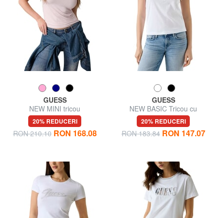
GUESS
GUESS
NEW MINI tricou
NEW BASIC Tricou cu
mânecă scurtă, bumbac pur
20% REDUCERI
20% REDUCERI
RON 168.08
RON 147.07
RON 210.10
RON 183.84