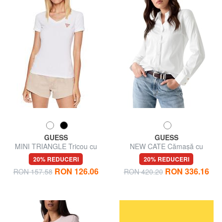
GUESS
GUESS
MINI TRIANGLE Tricou cu
NEW CATE Cămașă cu
decolteu în V
mânecă lungă
20% REDUCERI
20% REDUCERI
RON 126.06
RON 336.16
RON 157.58
RON 420.20