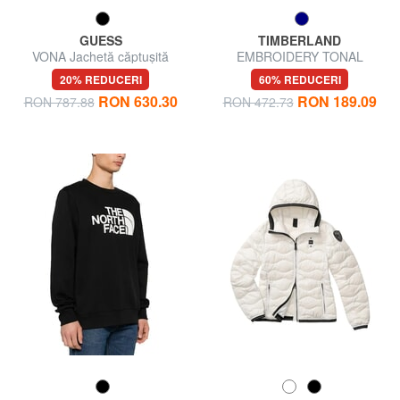
GUESS
TIMBERLAND
VONA Jachetă căptușită
EMBROIDERY TONAL
Hanorac cu gluga
20% REDUCERI
60% REDUCERI
RON 630.30
RON 189.09
RON 787.88
RON 472.73