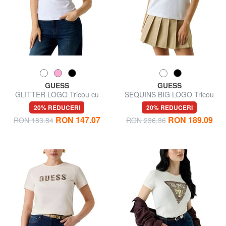
GUESS
GUESS
GLITTER LOGO Tricou cu
SEQUINS BIG LOGO Tricou
mânecă scurtă și strălucitor
cu mânecă scurtă și logo
20% REDUCERI
20% REDUCERI
mare
RON 147.07
RON 189.09
RON 183.84
RON 236.36