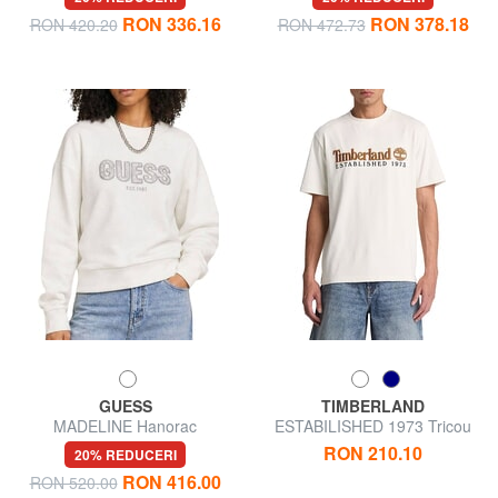
RON 336.16
RON 378.18
RON 420.20
RON 472.73
GUESS
TIMBERLAND
MADELINE Hanorac
ESTABILISHED 1973 Tricou
din bumbac
RON 210.10
20% REDUCERI
RON 416.00
RON 520.00