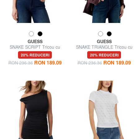
GUESS
GUESS
SNAKE SCRIPT Tricou cu
SNAKE TRIANGLE Tricou cu
mânecă scurtă, bumbac pur
mânecă scurtă
20% REDUCERI
20% REDUCERI
RON 189.09
RON 189.09
RON 236.36
RON 236.36