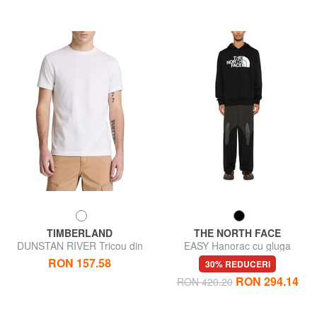
TIMBERLAND
THE NORTH FACE
DUNSTAN RIVER Tricou din
EASY Hanorac cu gluga
bumbac
RON 157.58
30% REDUCERI
RON 294.14
RON 420.20