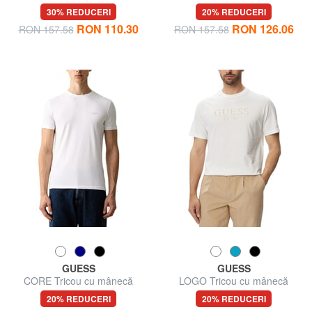
maneca scurta
culoare
30% REDUCERI
20% REDUCERI
RON 110.30
RON 126.06
RON 157.58
RON 157.58
GUESS
GUESS
CORE Tricou cu mânecă
LOGO Tricou cu mânecă
scurtă, slim
scurtă, bumbac pur
20% REDUCERI
20% REDUCERI