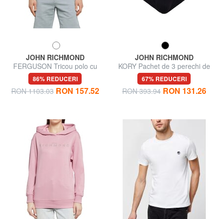
JOHN RICHMOND
JOHN RICHMOND
FERGUSON Tricou polo cu
KORY Pachet de 3 perechi de
mânecă scurtă
chiloți
86% REDUCERI
67% REDUCERI
RON 157.52
RON 131.26
RON 1103.03
RON 393.94