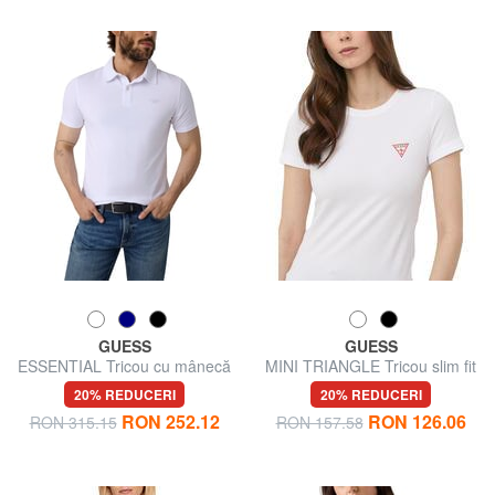
GUESS
GUESS
ESSENTIAL Tricou cu mânecă
MINI TRIANGLE Tricou slim fit
scurtă
20% REDUCERI
20% REDUCERI
RON 252.12
RON 126.06
RON 315.15
RON 157.58