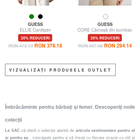
GUESS
GUESS
ELLIE Cardigan
CORE Cămașă din bumbac
elastic
20% REDUCERI
20% REDUCERI
RON 378.18
RON 294.14
RON 472.73
RON 367.68
VIZUALIZAȚI PRODUSELE OUTLET
Îmbrăcăminte pentru bărbați și femei: Descoperiți noile
colecții
Le SAC
vă oferă o selecție atentă de
articole vestimentare pentru el
și pentru ea
, concepute pentru a vă însoți cu fiecare ocazie cu stil și