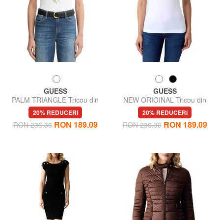
GUESS
GUESS
PALM TRIANGLE Tricou din
NEW ORIGINAL Tricou din
bumbac
bumbac
20% REDUCERI
20% REDUCERI
RON 189.09
RON 189.09
RON 236.36
RON 236.36