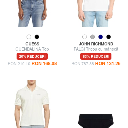
GUESS
JOHN RICHMOND
GUENDALINA Top
PALGI Tricou cu mânecă
scurtă
20% REDUCERI
83% REDUCERI
RON 168.08
RON 131.26
RON 210.10
RON 787.88