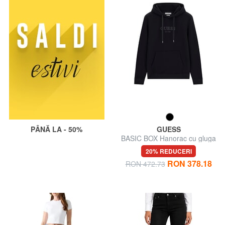
PÂNĂ LA - 50%
GUESS
BASIC BOX Hanorac cu gluga
20% REDUCERI
RON 378.18
RON 472.73