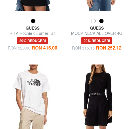
GUESS
GUESS
RITA Rochie cu umeri lați
MOCK NECK ALL OVER 4G
Tricou slim fit cu strasuri
20% REDUCERI
20% REDUCERI
RON 416.00
RON 252.12
RON 520.00
RON 315.15