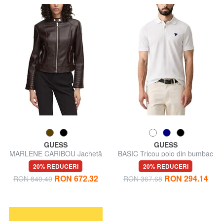
GUESS
GUESS
MARLENE CARIBOU Jachetă
BASIC Tricou polo din bumbac
din piele ecologică, croială
20% REDUCERI
20% REDUCERI
regulată
RON 672.32
RON 294.14
RON 840.40
RON 367.68