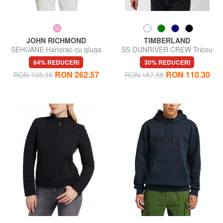
JOHN RICHMOND
TIMBERLAND
SEHUANE Hanorac cu gluga
SS DUNRIVER CREW Tricou
din bumbac
64% REDUCERI
30% REDUCERI
RON 262.57
RON 110.30
RON 735.35
RON 157.58