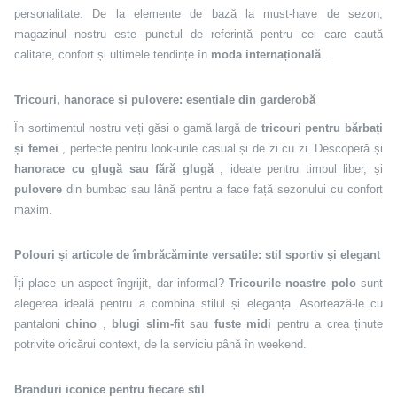
personalitate. De la elemente de bază la must-have de sezon,
magazinul nostru este punctul de referință pentru cei care caută
calitate, confort și ultimele tendințe în
moda internațională
.
Tricouri, hanorace și pulovere: esențiale din garderobă
În sortimentul nostru veți găsi o gamă largă de
tricouri pentru bărbați
și femei
, perfecte pentru look-urile casual și de zi cu zi. Descoperă și
hanorace cu glugă sau fără glugă
, ideale pentru timpul liber, și
pulovere
din bumbac sau lână pentru a face față sezonului cu confort
maxim.
Polouri și articole de îmbrăcăminte versatile: stil sportiv și elegant
Îți place un aspect îngrijit, dar informal?
Tricourile noastre polo
sunt
alegerea ideală pentru a combina stilul și eleganța. Asortează-le cu
pantaloni
chino
,
blugi slim-fit
sau
fuste midi
pentru a crea ținute
potrivite oricărui context, de la serviciu până în weekend.
Branduri iconice pentru fiecare stil