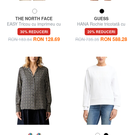
THE NORTH FACE
GUESS
EASY Tricou cu imprimeu cu
HANA Rochie tricotată cu
logo
împletituri
30% REDUCERI
20% REDUCERI
RON 128.69
RON 588.28
RON 183.84
RON 735.35