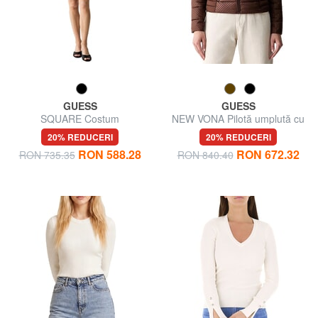
GUESS
GUESS
SQUARE Costum
NEW VONA Pilotă umplută cu
puf
20% REDUCERI
20% REDUCERI
RON 588.28
RON 672.32
RON 735.35
RON 840.40