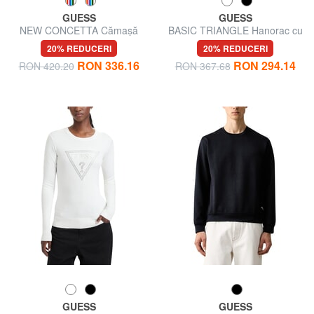
GUESS
GUESS
NEW CONCETTA Cămaşă
BASIC TRIANGLE Hanorac cu
guler rotund
20% REDUCERI
20% REDUCERI
RON 336.16
RON 294.14
RON 420.20
RON 367.68
GUESS
GUESS