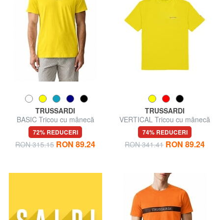
TRUSSARDI
TRUSSARDI
BASIC Tricou cu mânecă
VERTICAL Tricou cu mânecă
scurtă din bumbac
scurtă
72% REDUCERI
74% REDUCERI
RON 89.24
RON 89.24
RON 315.15
RON 341.41