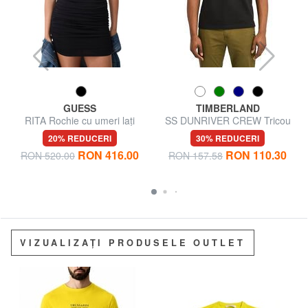
GUESS
TIMBERLAND
RITA Rochie cu umeri lați
SS DUNRIVER CREW Tricou
din bumbac
20% REDUCERI
30% REDUCERI
RON 416.00
RON 110.30
RON 520.00
RON 157.58
VIZUALIZAȚI PRODUSELE OUTLET