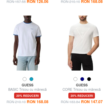
RON 126.06
RON 168.08
RON 157.58
RON 210.10
GUESS
GUESS
BASIC Tricou cu mânecă
CORE Tricou cu mânecă
scurtă, bumbac pur
scurtă, bumbac pur
20% REDUCERI
20% REDUCERI
RON 168.08
RON 147.07
RON 210.10
RON 183.84