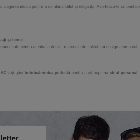
t alegerea ideală pentru a combina stilul și eleganța. Asortează-le cu pantal
ați și femei
:
ecunoscute pentru atentia la detalii, materiale de calitate si design atemporal.
SAC
veți găsi
îmbrăcămintea perfectă
pentru a vă exprima
stilul personal
.
letter