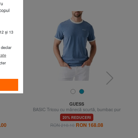
ru
copul
12 și 13
 declar
tate
cter
GUESS
BASIC Tricou cu mânecă scurtă, bumbac pur
20% REDUCERI
.00
RON 168.08
RON 210.10