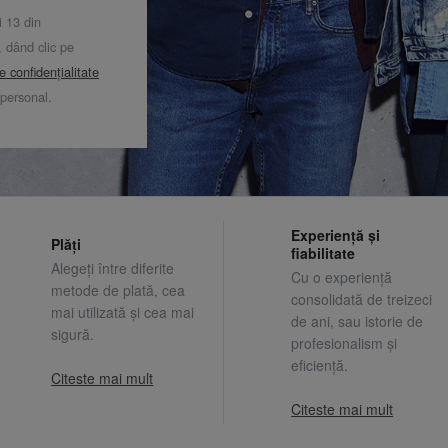
i 13 din
dând clic pe
de confidențialitate
 personal.
Experiență și
Plăți
fiabilitate
Alegeți între diferite
Cu o experiență
metode de plată, cea
consolidată de treizeci
mai utilizată și cea mai
de ani, sau istorie de
sigură.
profesionalism și
eficiență.
Citeste mai mult
Citeste mai mult