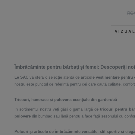
RON
VIZUA
Îmbrăcăminte pentru bărbați și femei: Descoperiți noil
Le SAC
vă oferă o selecție atentă de
articole vestimentare pentru 
nostru este punctul de referință pentru cei care caută calitate, confort
Tricouri, hanorace și pulovere: esențiale din garderobă
În sortimentul nostru veți găsi o gamă largă de
tricouri pentru băr
pulovere
din bumbac sau lână pentru a face față sezonului cu confo
Polouri și articole de îmbrăcăminte versatile: stil sportiv și eleg