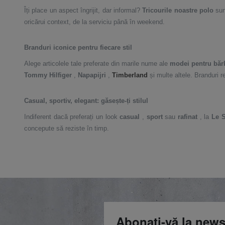
Îți place un aspect îngrijit, dar informal?
Tricourile noastre polo
sun
oricărui context, de la serviciu până în weekend.
Branduri iconice pentru fiecare stil
Alege articolele tale preferate din marile nume ale
modei pentru bărb
Tommy Hilfiger
,
Napapijri
,
Timberland
și multe altele. Branduri r
Casual, sportiv, elegant: găsește-ți stilul
Indiferent dacă preferați un look
casual
,
sport
sau
rafinat
, la
Le 
concepute să reziste în timp.
Abonați-vă la news