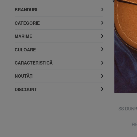
Cele mai v
BRANDURI
CATEGORIE
MĂRIME
CULOARE
CARACTERISTICĂ
NOUTĂŢI
DISCOUNT
GUESS
le
RITA Rochie cu umeri lați
SS DUNRI
20% REDUCERI
RON 416.00
RON 520.00
RO