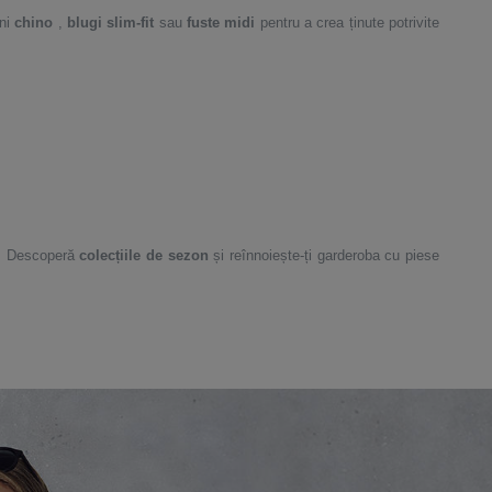
oni
chino
,
blugi slim-fit
sau
fuste midi
pentru a crea ținute potrivite
 Descoperă
colecțiile de sezon
și reînnoiește-ți garderoba cu piese