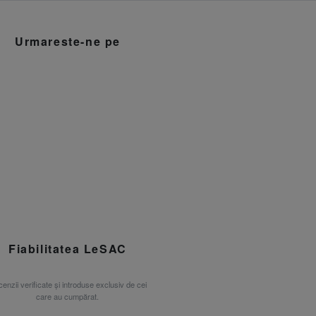
Urmareste-ne pe
Fiabilitatea LeSAC
enzii verificate și introduse exclusiv de cei
care au cumpărat.