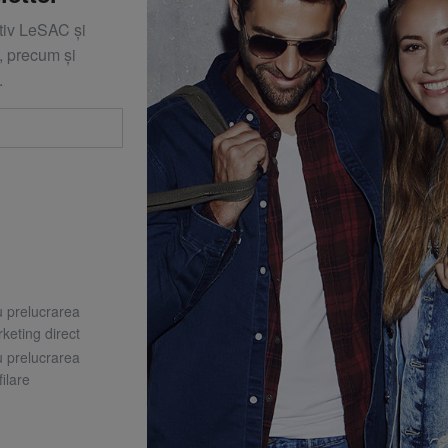
ativ LeSAC și
 precum și
.
u prelucrarea
keting direct
u prelucrarea
ilare