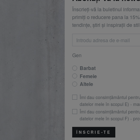
Înscrieți-vă la buletinul inform
primiți o reducere
pana la
15%,
tendințe, știri și inspirații de stil
Gen
Barbat
Femeie
Altele
Îmi dau consimțământul pentr
datelor mele în scopul E) - mar
Îmi dau consimțământul pentr
datelor mele în scopul F) - prof
ÎNSCRIE-TE