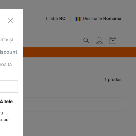
Limba
RO
Destinaţie
Romania
ativ şi
discount
rea ta
1 produs
Altele
ru
copul