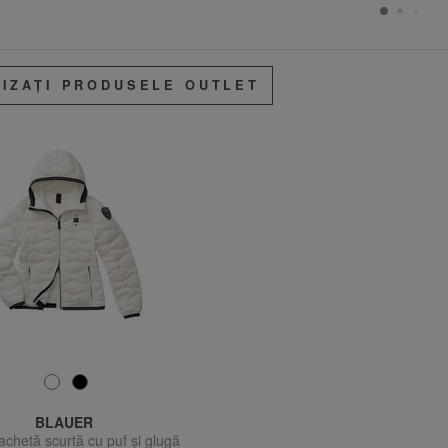
LIZAȚI PRODUSELE OUTLET
BLAUER
chetă scurtă cu puf și glugă