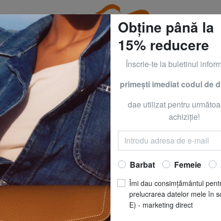
Obține până la
15% reducere
Înscrie-te la buletinul inform
primeşti imediat codul de 
GUESS & PIQUADRO la - 50% PÂNĂ MÂINE, 9 AUGUST*
dae utilizat pentru următoa
Îmbrăcăminte pentru femei și bărbați
achiziţie!
Acasă
Îmbrăcăminte
Barbat
Femeie
BLAUER
ANULEAZĂ TOATE FILTRELE DE CĂUTARE
Îmi dau consimțământul pent
prelucrarea datelor mele în s
E) - marketing direct