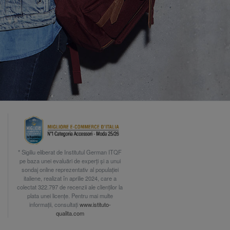
* Sigiliu eliberat de Institutul German ITQF
pe baza unei evaluări de experți și a unui
sondaj online reprezentativ al populației
italiene, realizat în aprilie 2024, care a
colectat 322.797 de recenzii ale clienților la
plata unei licențe. Pentru mai multe
informații, consultați
www.istituto-
qualita.com