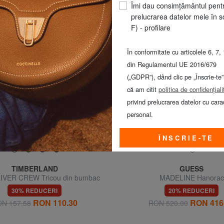
ândute produse din această categorie
Îmi dau consimțământul pent
prelucrarea datelor mele în s
F) - profilare
În conformitate cu articolele 6, 7, 
din Regulamentul UE 2016/679
(„GDPR”), dând clic pe „Înscrie-te”
că am citit
politica de confidențiali
privind prelucrarea datelor cu cara
personal.
ÎNSCRIE-TE
TIMBERLAND
GUESS
VER CREW Tricou din bumbac
MADELINE Hanorac
30% REDUCERI
20% REDUCERI
RON 110.30
RON 416
N 157.58
RON 520.00