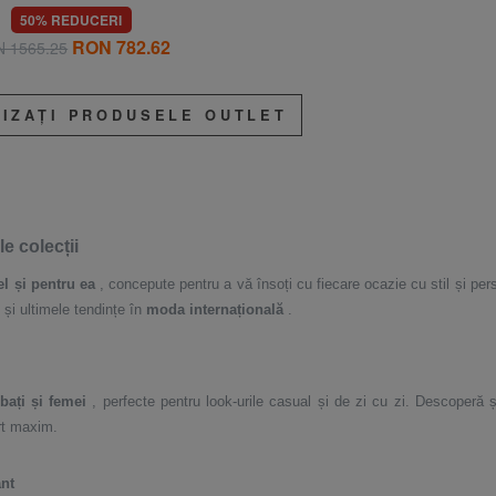
50% REDUCERI
RON 782.62
 1565.25
LIZAȚI PRODUSELE OUTLET
e colecții
el și pentru ea
, concepute pentru a vă însoți cu fiecare ocazie cu stil și p
 și ultimele tendințe în
moda internațională
.
bați și femei
, perfecte pentru look-urile casual și de zi cu zi. Descoperă 
rt maxim.
ant