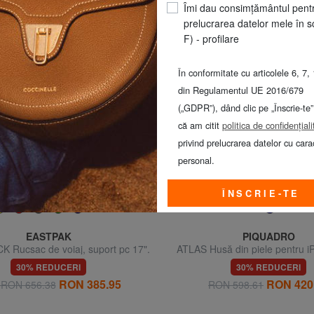
ândute produse din această categorie
Îmi dau consimțământul pent
prelucrarea datelor mele în s
F) - profilare
În conformitate cu articolele 6, 7, 
din Regulamentul UE 2016/679
(„GDPR”), dând clic pe „Înscrie-te”
că am citit
politica de confidențiali
privind prelucrarea datelor cu cara
personal.
ÎNSCRIE-TE
EASTPAK
PIQUADRO
 Rucsac de voiaj, suport pc 17".
ATLAS Husă din piele pentru i
bărbați
30% REDUCERI
30% REDUCERI
RON 385.95
RON 420
a RON 656.38
RON 598.61