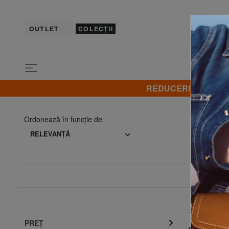
OUTLET
COLECȚII
REDUCERI! Promovez 
Ordonează în funcţie de
RELEVANŢĂ
PREŢ