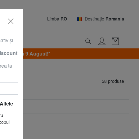
Limba
RO
Destinaţie
Romania
ativ şi
discount
 Duminică 9 August!*
rea ta
58 produse
Altele
ru
copul