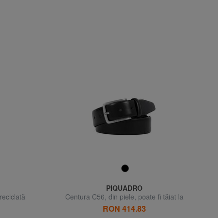
PIQUADRO
reciclată
Centura C56, din piele, poate fi tăiat la
dimensiuni
RON 414.83