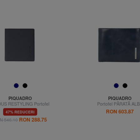
PIQUADRO
PIQUADRO
US RESTYLING Portofel
Portofel PĂRATĂ AL
RON 603.87
47% REDUCERI
RON 288.75
N 546.10