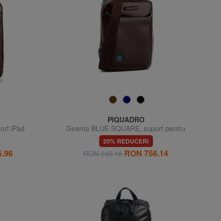
PIQUADRO
rt iPad
Geanta BLUE SQUARE, suport pentru
tablete, din piele
20% REDUCERI
.96
RON 756.14
RON 945.18