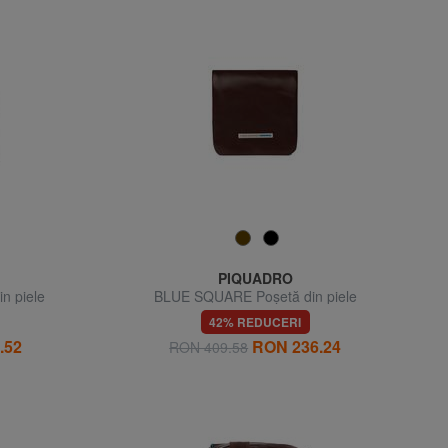
PIQUADRO
in piele
BLUE SQUARE Poșetă din piele
42% REDUCERI
.52
RON 236.24
RON 409.58