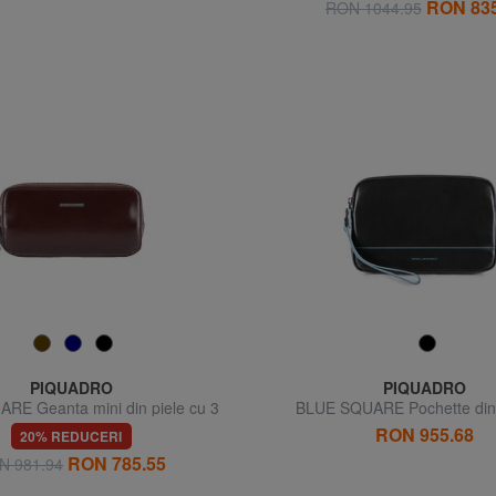
RON 835
RON 1044.95
PIQUADRO
PIQUADRO
RE Geanta mini din piele cu 3
BLUE SQUARE Pochette din 
fermoare
manseta
RON 955.68
20% REDUCERI
RON 785.55
N 981.94