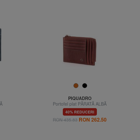
PIQUADRO
BĂ
Portofel plat PĂRATĂ ALBĂ
40% REDUCERI
RON 262.50
RON 435.83