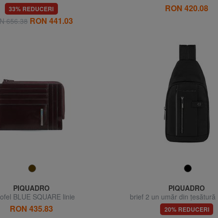
reversibila
fermoar
RON 420.08
33% REDUCERI
RON 441.03
N 656.38
PIQUADRO
PIQUADRO
tofel BLUE SQUARE linie
brief 2 un umăr din țesătură 
RON 435.83
20% REDUCERI