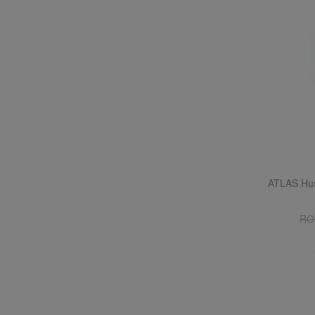
ATLAS Husă
RO