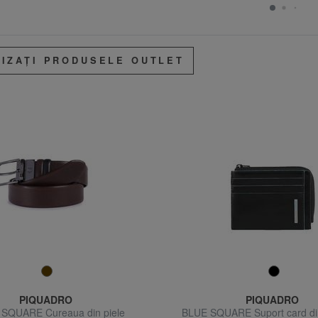
LIZAȚI PRODUSELE OUTLET
PIQUADRO
PIQUADRO
SQUARE Cureaua din piele
BLUE SQUARE Suport card din