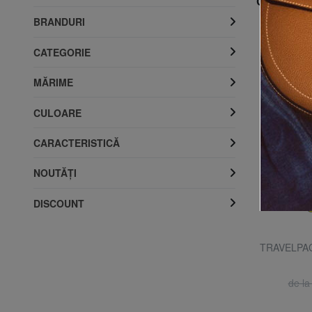
Cele mai v
BRANDURI
CATEGORIE
MĂRIME
CULOARE
CARACTERISTICĂ
NOUTĂŢI
DISCOUNT
EASTPAK
e 15,6
TRAVELPACK WP Rucsac de călătorie Duffel
TRAVELPACK
Bag
30% REDUCERI
RON 422.71
RON 603.87
de l