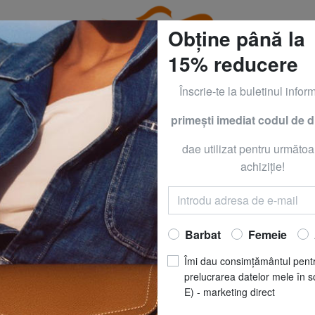
Obține până la
15% reducere
Înscrie-te la buletinul inform
primeşti imediat codul de 
CLOTHING all -50% & CALVIN KLEIN all -60% Numai până
dae utilizat pentru următoa
Rucsacuri, genți și accesorii pentru bărbați
achiziţie!
Acasă
Bărbaţi
Barbat
Femeie
PIQUADRO
ANULEAZĂ TOATE FILTRELE DE CĂUTARE
Îmi dau consimțământul pent
prelucrarea datelor mele în s
E) - marketing direct