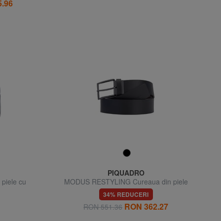
.96
PIQUADRO
piele cu
MODUS RESTYLING Cureaua din piele
reversibila
34% REDUCERI
RON 362.27
RON 551.36