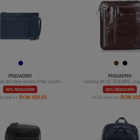
PIQUADRO
PIQUADRO
 din piele pentru iPad, pentru
Geanta BLUE SQUARE, supo
bărbați
30% REDUCERI
20% REDUCERI
RON 420.03
RON 835
N 598.61
RON 1044.95