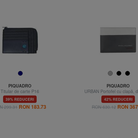
PIQUADRO
PIQUADRO
Titular de carte P16
URBAN Portofel cu clapă, d
39% REDUCERI
42% REDUCERI
RON 183.73
RON 367
N 299.31
RON 630.12