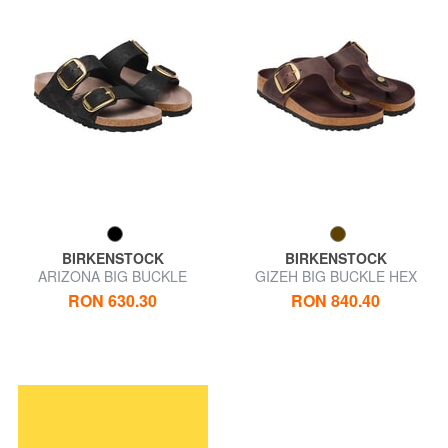
BIRKENSTOCK
BIRKENSTOCK
ARIZONA BIG BUCKLE
GIZEH BIG BUCKLE HEX
Sandale papuci
Sandale din piele
RON 630.30
RON 840.40