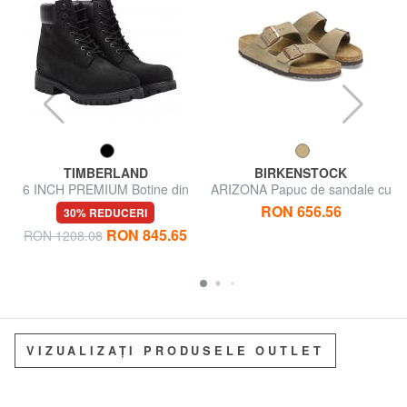
TIMBERLAND
BIRKENSTOCK
6 INCH PREMIUM Botine din
ARIZONA Papuc de sandale cu
piele
catarame
RON 656.56
30% REDUCERI
RON 845.65
RON 1208.08
VIZUALIZAȚI PRODUSELE OUTLET