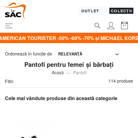
OUTLET
COLECȚII
 -50% -60% -70% și MICHAEL KORS toate la -50% Doar as
Ordonează în funcţie de
RELEVANŢĂ
Pantofi pentru femei și bărbați
Acasă
Pantofi
114 produse
Filtri
Cele mai vândute produse din această categorie