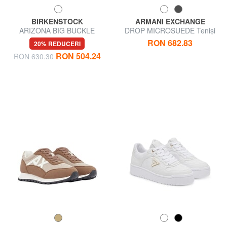
BIRKENSTOCK
ARMANI EXCHANGE
ARIZONA BIG BUCKLE
DROP MICROSUEDE Teniși
Sandale papuci
cu logo contrastant
RON 682.83
20% REDUCERI
RON 504.24
RON 630.30