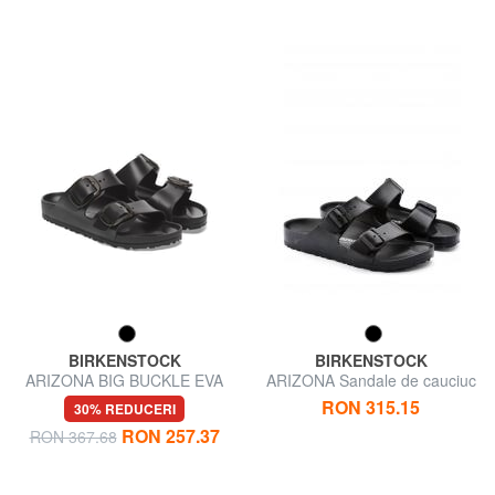
BIRKENSTOCK
BIRKENSTOCK
ARIZONA BIG BUCKLE EVA
ARIZONA Sandale de cauciuc
Papuci de cauciuc
RON 315.15
30% REDUCERI
RON 257.37
RON 367.68