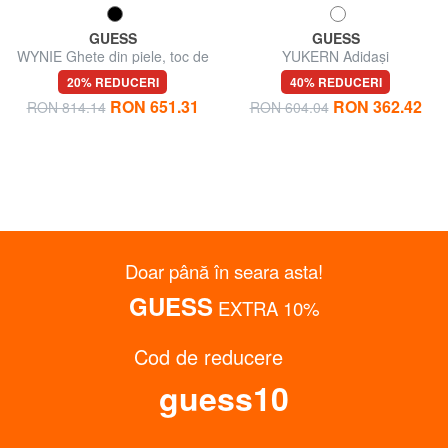
GUESS
GUESS
WYNIE Ghete din piele, toc de
YUKERN Adidași
4,5 cm
20% REDUCERI
40% REDUCERI
RON 651.31
RON 362.42
RON 814.14
RON 604.04
Doar până în seara asta!
GUESS
EXTRA 10%
Cod de reducere
Obține până la 15% reducere
guess10
Abonează-te la buletinul informativ