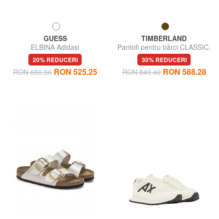
GUESS
TIMBERLAND
ELBINA Adidași
Pantofi pentru bărci CLASSIC,
din piele
20% REDUCERI
30% REDUCERI
RON 525.25
RON 588.28
RON 656.56
RON 840.40