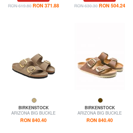
RON 371.88
RON 504.24
RON 619.80
RON 630.30
BIRKENSTOCK
BIRKENSTOCK
ARIZONA BIG BUCKLE
ARIZONA BIG BUCKLE
Papuci din piele cu 2 barete
Sandale din piele unsă
RON 840.40
RON 840.40