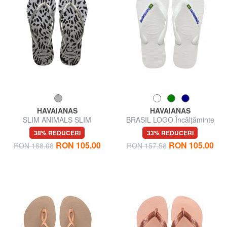
HAVAIANAS
HAVAIANAS
SLIM ANIMALS SLIM
BRASIL LOGO Încălțăminte
ANIMALS flip-flops
bărbătească
38% REDUCERI
33% REDUCERI
RON 105.00
RON 105.00
RON 168.08
RON 157.58