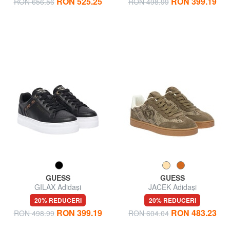
RON 525.25
RON 399.19
RON 656.56
RON 498.99
GUESS
GUESS
GILAX Adidași
JACEK Adidași
20% REDUCERI
20% REDUCERI
RON 399.19
RON 483.23
RON 498.99
RON 604.04