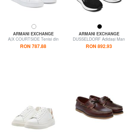
ARMANI EXCHANGE
ARMANI EXCHANGE
A|X COURTSIDE Tenisi din
DUSSELDORF Adidași Man
piele
RON 787.88
RON 892.93