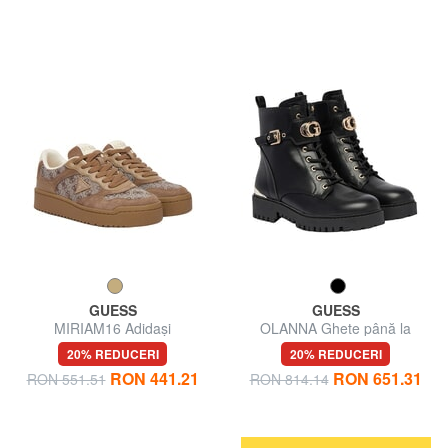
GUESS
GUESS
MIRIAM16 Adidași
OLANNA Ghete până la
gleznă, toc de 4 cm
20% REDUCERI
20% REDUCERI
RON 441.21
RON 651.31
RON 551.51
RON 814.14