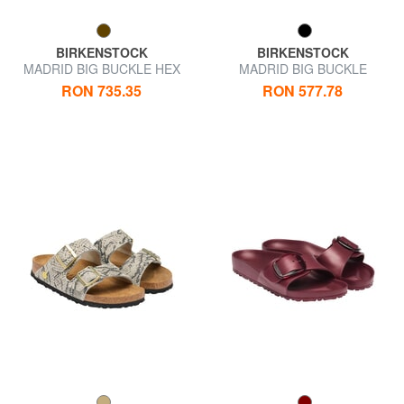
BIRKENSTOCK
BIRKENSTOCK
MADRID BIG BUCKLE HEX
MADRID BIG BUCKLE
Sandale din piele
Sandale cu o singură baretă
RON 735.35
RON 577.78