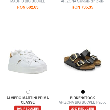
MADRID BIG BUCKLE
ARIZONA Sandale din piele
Sandale din piele
RON 682.83
RON 735.35
ALVIERO MARTINI PRIMA
BIRKENSTOCK
CLASSE
ARIZONA BIG BUCKLE Papuc
GEO Adidași
patentat
40% REDUCERI
20% REDUCERI