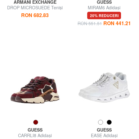
ARMANI EXCHANGE
GUESS
DROP MICROSUEDE Teniși
MIRAM6 Adidași
cu logo lateral
RON 682.83
20% REDUCERI
RON 441.21
RON 551.51
GUESS
GUESS
CARRLI8 Adidași
EASE Adidași