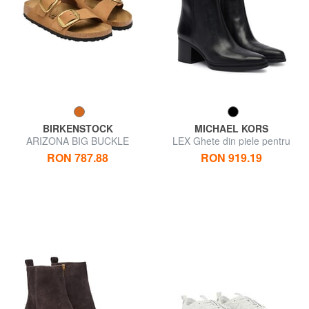
BIRKENSTOCK
MICHAEL KORS
ARIZONA BIG BUCKLE
LEX Ghete din piele pentru
Sandale papuci
gleznă
RON 787.88
RON 919.19