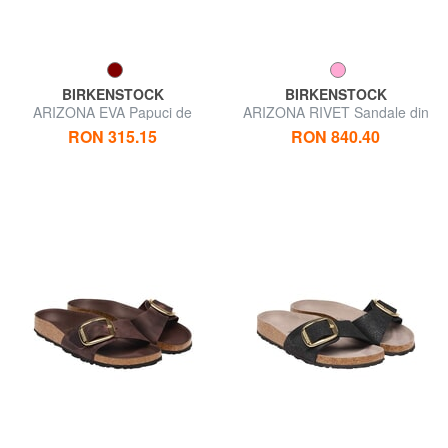
BIRKENSTOCK
BIRKENSTOCK
ARIZONA EVA Papuci de
ARIZONA RIVET Sandale din
cauciuc
piele
RON 315.15
RON 840.40