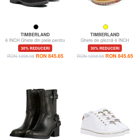
TIMBERLAND
TIMBERLAND
6 INCH Ghete din piele pentru
Ghete de gleznă 6 INCH
gleznă
PREMIUM, în nubuc
30% REDUCERI
30% REDUCERI
RON 845.65
RON 845.65
RON 1208.08
RON 1208.08