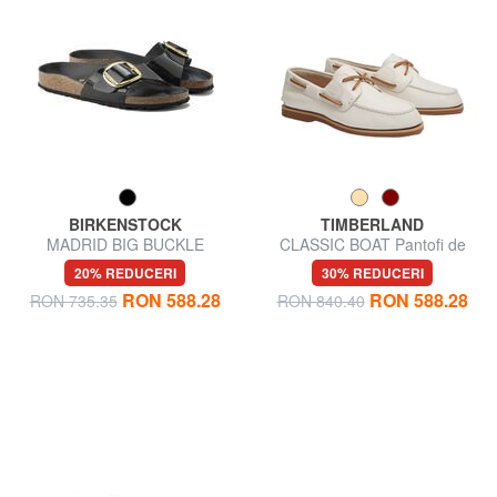
BIRKENSTOCK
TIMBERLAND
MADRID BIG BUCKLE
CLASSIC BOAT Pantofi de
Sandale din piele lacuita
barca din piele
20% REDUCERI
30% REDUCERI
RON 588.28
RON 588.28
RON 735.35
RON 840.40