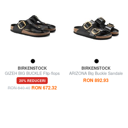
BIRKENSTOCK
BIRKENSTOCK
GIZEH BIG BUCKLE Flip-flops
ARIZONA Big Buckle Sandale
din piele lacuita
papuci din piele
RON 892.93
20% REDUCERI
RON 672.32
RON 840.40