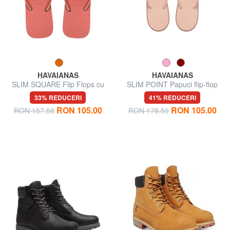
HAVAIANAS
HAVAIANAS
SLIM SQUARE Flip Flops cu
SLIM POINT Papuci flip-flop
vârful pătrat
33% REDUCERI
41% REDUCERI
RON 105.00
RON 105.00
RON 157.58
RON 178.59