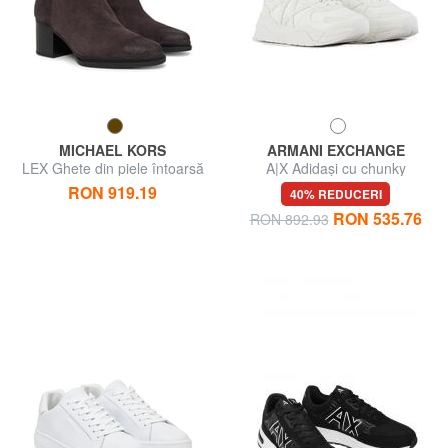
MICHAEL KORS
ARMANI EXCHANGE
LEX Ghete din piele întoarsă
A|X Adidași cu chunky
RON 919.19
40% REDUCERI
RON 535.76
RON 892.93