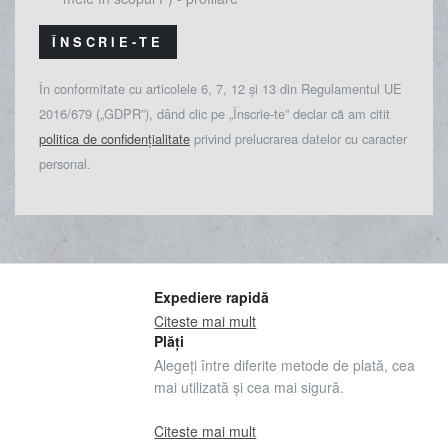
ÎNSCRIE-TE
În conformitate cu articolele 6, 7, 12 și 13 din Regulamentul UE
2016/679 („GDPR”), dând clic pe „Înscrie-te” declar că am citit
politica de confidențialitate
privind prelucrarea datelor cu caracter
personal.
Expediere rapidă
Citeste mai mult
Plăți
Alegeți între diferite metode de plată, cea
mai utilizată și cea mai sigură.
Citeste mai mult