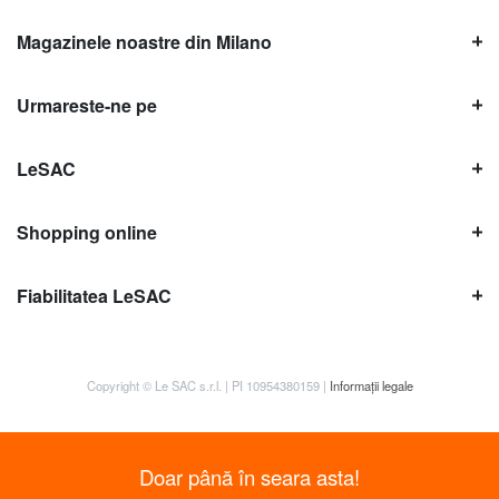
Magazinele noastre din Milano
Urmareste-ne pe
LeSAC
Shopping online
Fiabilitatea LeSAC
Copyright © Le SAC s.r.l. | PI 10954380159 |
Informații legale
Doar până în seara asta!