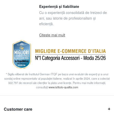
Experiență și fiabilitate
Cu o experiență consolidată de treizeci de
ani, sau istorie de profesionalism și
eficiență.
Citeste mai mult
* Sigiliu eliberat de Institutul German ITQF pe baza unei evaluări de experți și a unui
sondaj online reprezentativ al populației italiene, realizat în aprilie 2024, care a colectat
322.797 de recenzii ale clienților la plata unei licențe. Pentru mai multe informații,
consultați
www.istituto-qualita.com
Customer care