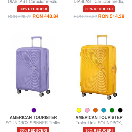
DIABLAST Cărucior mediu,
DIABLAST Cărucior mediu,
extensibil, cu încuietoare TSA
extensibil, cu încuietoare TSA
30% REDUCERI
30% REDUCERI
RON 440.84
RON 514.38
RON 629.77
RON 734.82
AMERICAN TOURISTER
AMERICAN TOURISTER
SOUNDBOX SPINNER Troller
Troler Linia SOUNDBOX,
mediu, extensibil
dimensiuni mari, extensibilă
30% REDUCERI
30% REDUCERI