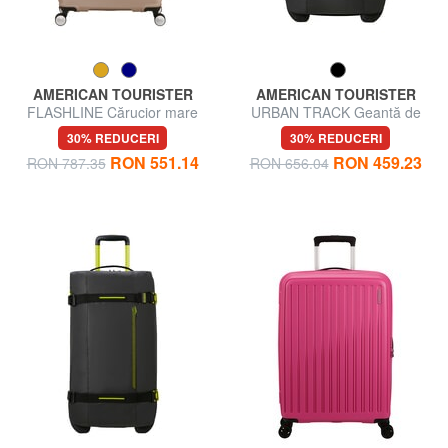
AMERICAN TOURISTER
AMERICAN TOURISTER
FLASHLINE Cărucior mare
URBAN TRACK Geantă de
extensibil
voiaj, bagaj de mână, cu roți
30% REDUCERI
30% REDUCERI
RON 551.14
RON 459.23
RON 787.35
RON 656.04