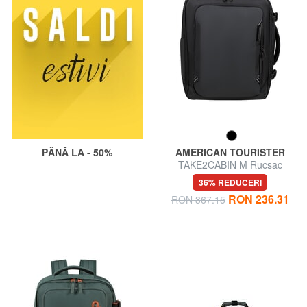
PÂNĂ LA - 50%
AMERICAN TOURISTER
TAKE2CABIN M Rucsac
EasyJet pentru sub scaun, ok
36% REDUCERI
RON 236.31
RON 367.15