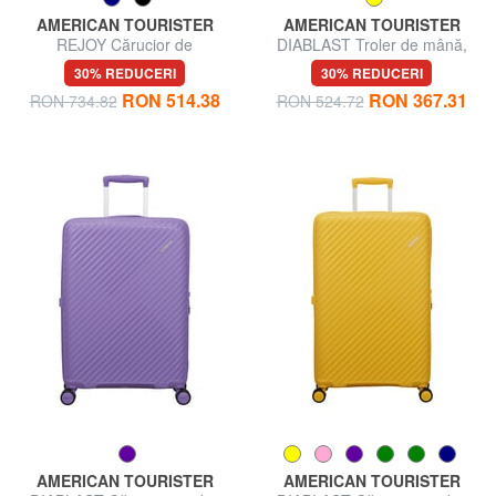
AMERICAN TOURISTER
AMERICAN TOURISTER
REJOY Cărucior de
DIABLAST Troler de mână,
dimensiuni mari
încuietoare TSA
30% REDUCERI
30% REDUCERI
RON 514.38
RON 367.31
RON 734.82
RON 524.72
AMERICAN TOURISTER
AMERICAN TOURISTER