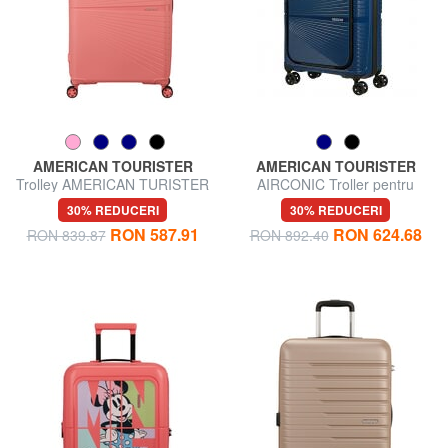
AMERICAN TOURISTER
AMERICAN TOURISTER
Trolley AMERICAN TURISTER
AIRCONIC Troller pentru
AIRCONIC, dimensiuni mari,
bagaje de mână, suport PC
30% REDUCERI
30% REDUCERI
ușoare
15,6".
RON 587.91
RON 624.68
RON 839.87
RON 892.40