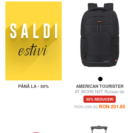
PÂNĂ LA - 50%
AMERICAN TOURISTER
AT WORK NXT Rucsac de
călătorie, suport pentru laptop
30% REDUCERI
de 17,3"
RON 201.85
RON 288.36