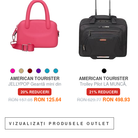
AMERICAN TOURISTER
AMERICAN TOURISTER
JELLYPOP Geantă mini din
Trolley Pilot LA MUNCĂ,
silicon, cu curea de umăr
tabletă și computer 15,6 "
20% REDUCERI
21% REDUCERI
RON 125.64
RON 498.93
RON 157.05
RON 629.77
VIZUALIZAȚI PRODUSELE OUTLET