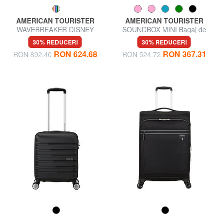
AMERICAN TOURISTER
AMERICAN TOURISTER
WAVEBREAKER DISNEY
SOUNDBOX MINI Bagaj de
Cărucior mare
mână foarte mic
30% REDUCERI
30% REDUCERI
RON 624.68
RON 367.31
RON 892.40
RON 524.72