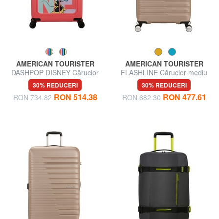
AMERICAN TOURISTER
AMERICAN TOURISTER
DASHPOP DISNEY Cărucior
FLASHLINE Cărucior mediu
pentru bagaje de mână
extensibil
30% REDUCERI
30% REDUCERI
extensibil
RON 514.38
RON 477.61
RON 734.82
RON 682.30