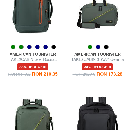
AMERICAN TOURISTER
AMERICAN TOURISTER
TAKE2CABIN S/M Rucsac
TAKE2CABIN 3-WAY Geanta
Ryanair ok pentru sub scaun
rucsac sub scaun ok Ryanair
33% REDUCERI
34% REDUCERI
RON 210.05
RON 173.28
RON 314.62
RON 262.10