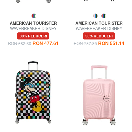
AMERICAN TOURISTER
AMERICAN TOURISTER
WAVEBREAKER DISNEY
WAVEBREAKER DISNEY
Cărucior pentru bagaje de
Cărucior mediu
30% REDUCERI
30% REDUCERI
mână
RON 477.61
RON 551.14
RON 682.30
RON 787.35