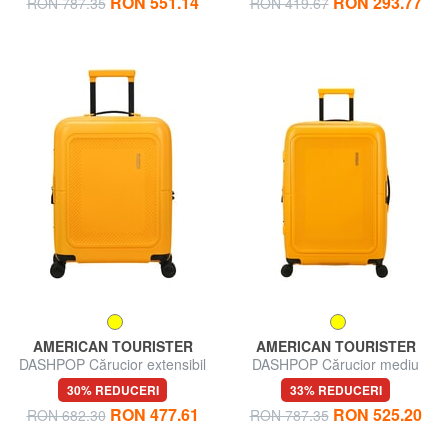
RON 551.14
RON 293.77
RON 787.35
RON 419.67
AMERICAN TOURISTER
AMERICAN TOURISTER
DASHPOP Cărucior extensibil
DASHPOP Cărucior mediu
pentru bagaje de mână
30% REDUCERI
33% REDUCERI
RON 477.61
RON 525.20
RON 682.30
RON 787.35