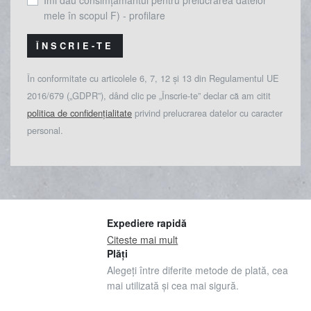
Îmi dau consimțământul pentru prelucrarea datelor
mele în scopul F) - profilare
ÎNSCRIE-TE
În conformitate cu articolele 6, 7, 12 și 13 din Regulamentul UE
2016/679 („GDPR”), dând clic pe „Înscrie-te” declar că am citit
politica de confidențialitate
privind prelucrarea datelor cu caracter
personal.
Expediere rapidă
Citeste mai mult
Plăți
Alegeți între diferite metode de plată, cea
mai utilizată și cea mai sigură.