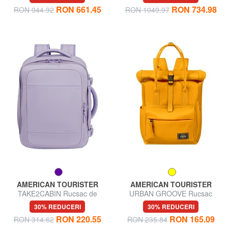
RON 661.45
RON 734.98
RON 944.92
RON 1049.97
AMERICAN TOURISTER
AMERICAN TOURISTER
TAKE2CABIN Rucsac de
URBAN GROOVE Rucsac
călătorie, dimensiune cabină
30% REDUCERI
30% REDUCERI
RON 220.55
RON 165.09
RON 314.62
RON 235.84