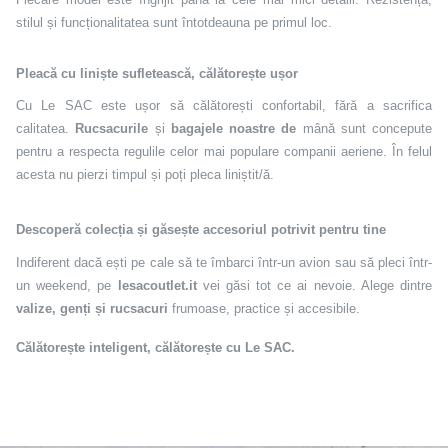
stilul și funcționalitatea sunt întotdeauna pe primul loc.
Pleacă cu liniște sufletească, călătorește ușor
Cu Le SAC este ușor să călătorești confortabil, fără a sacrifica
calitatea.
Rucsacurile
și
bagajele noastre de
mână sunt concepute
pentru a respecta regulile celor mai populare companii aeriene. În felul
acesta nu pierzi timpul și poți pleca liniștit/ă.
Descoperă colecția și găsește accesoriul potrivit pentru tine
Indiferent dacă ești pe cale să te îmbarci într-un avion sau să pleci într-
un weekend, pe
lesacoutlet.it
vei găsi tot ce ai nevoie. Alege dintre
valize, genți și rucsacuri
frumoase, practice și accesibile.
Călătorește inteligent, călătorește cu Le SAC.