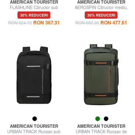
AMERICAN TOURISTER
AMERICAN TOURISTER
FLASHLINE Cărucior sub
AEROSPIN Cărucior mediu,
scaun
extensibil
30% REDUCERI
30% REDUCERI
RON 367.31
RON 477.61
RON 524.72
RON 682.30
AMERICAN TOURISTER
AMERICAN TOURISTER
URBAN TRACK Rucsac sub
URBAN TRACK Rucsac de