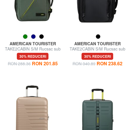
AMERICAN TOURISTER
AMERICAN TOURISTER
TAKE2CABIN S/M Rucsac sub
TAKE2CABIN S/M Rucsac sub
scaun ok Vueling
scaun ok Vueling
30% REDUCERI
30% REDUCERI
RON 201.85
RON 238.62
RON 288.36
RON 340.89