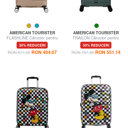
AMERICAN TOURISTER
AMERICAN TOURISTER
FLASHLINE Cărucior pentru
TRAILON Cărucior pentru
bagaje de mână
bagaje de mână
30% REDUCERI
30% REDUCERI
RON 404.07
RON 551.14
RON 577.25
RON 787.35