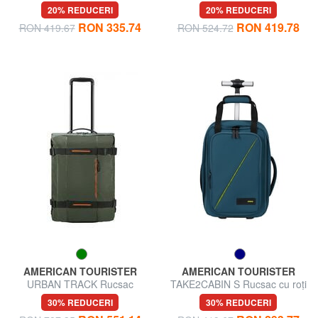
scaun ok Ryanair
călătorie
20% REDUCERI
20% REDUCERI
RON 335.74
RON 419.78
RON 419.67
RON 524.72
AMERICAN TOURISTER
AMERICAN TOURISTER
URBAN TRACK Rucsac
TAKE2CABIN S Rucsac cu roți
cărucior pentru bagaje de
sub scaun
30% REDUCERI
30% REDUCERI
mână