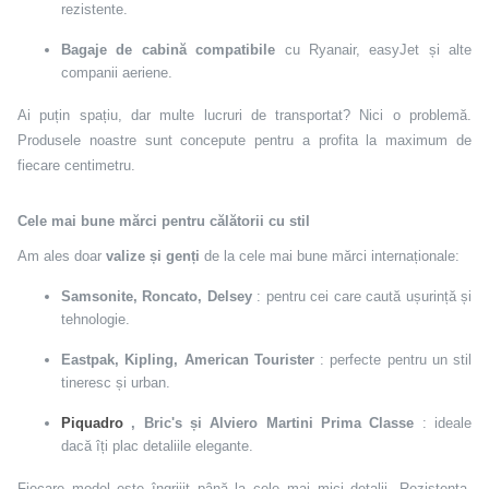
rezistente.
Bagaje de cabină compatibile
cu Ryanair, easyJet și alte
companii aeriene.
Ai puțin spațiu, dar multe lucruri de transportat? Nici o problemă.
Produsele noastre sunt concepute pentru a profita la maximum de
fiecare centimetru.
Cele mai bune mărci pentru călătorii cu stil
Am ales doar
valize și genți
de la cele mai bune mărci internaționale:
Samsonite, Roncato, Delsey
: pentru cei care caută ușurință și
tehnologie.
Eastpak, Kipling, American Tourister
: perfecte pentru un stil
tineresc și urban.
Piquadro
, Bric's și Alviero Martini Prima Classe
: ideale
dacă îți plac detaliile elegante.
Fiecare model este îngrijit până la cele mai mici detalii. Rezistența,