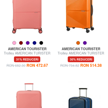
AMERICAN TOURISTER
AMERICAN TOURISTER
Trolley AMERICAN TURISTER
Trolley AMERICAN TURISTER
AIRCONIC, bagaje de mână,
AIRCONIC, mărime medie,
31% REDUCERI
30% REDUCERI
ușoare
ușoară
RON 472.67
RON 514.38
RON 682.30
RON 734.82