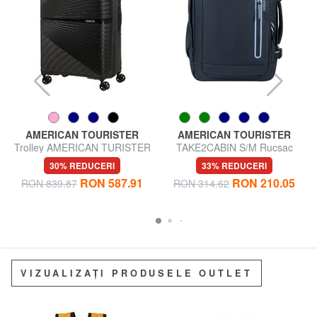
AMERICAN TOURISTER
AMERICAN TOURISTER
Trolley AMERICAN TURISTER
TAKE2CABIN S/M Rucsac
AIRCONIC, dimensiuni mari,
Ryanair ok pentru sub scaun
30% REDUCERI
33% REDUCERI
ușoare
RON 587.91
RON 210.05
RON 839.87
RON 314.62
VIZUALIZAȚI PRODUSELE OUTLET