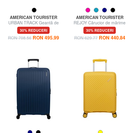
AMERICAN TOURISTER
AMERICAN TOURISTER
URBAN TRACK Geantă de
REJOY Cărucior de mărime
voiaj, medie, cu roți
medie
30% REDUCERI
30% REDUCERI
RON 495.99
RON 440.84
RON 708.56
RON 629.77