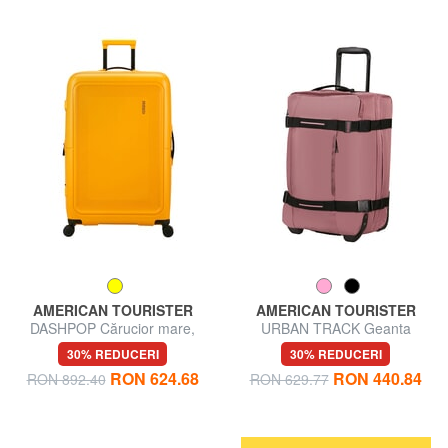
AMERICAN TOURISTER
AMERICAN TOURISTER
DASHPOP Cărucior mare,
URBAN TRACK Geanta
extensibil
pentru bagaj de mana troler
30% REDUCERI
30% REDUCERI
RON 624.68
RON 440.84
RON 892.40
RON 629.77