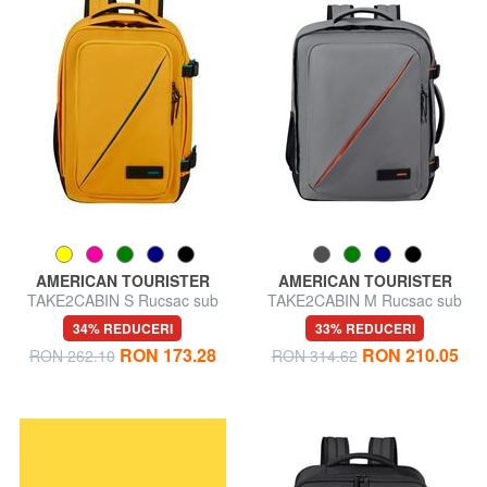
AMERICAN TOURISTER
AMERICAN TOURISTER
TAKE2CABIN S Rucsac sub
TAKE2CABIN M Rucsac sub
scaun ok Ryanair
scaun ok easyJet
34% REDUCERI
33% REDUCERI
RON 173.28
RON 210.05
RON 262.10
RON 314.62